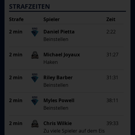
STRAFZEITEN
Strafe
Spieler
Zeit
Begründung
2 min
Daniel Pietta
2:22
Beinstellen
2 min
Michael Joyaux
31:27
Haken
2 min
Riley Barber
31:31
Beinstellen
2 min
Myles Powell
38:11
Beinstellen
2 min
Chris Wilkie
39:33
Zu viele Spieler auf dem Eis