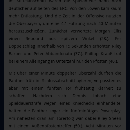
Im Mittelabschnitt waren die Spielanteile dann noch
deutlicher auf Seiten des ERC. Von den Löwen kam kaum
mehr Entlastung. Und die Zeit in der Offensive nutzten
die Oberbayern, um eine 4:1-Führung nach 40 Minuten
herauszuschießen. Zunächst verwertete Morgan Ellis
einen Rebound aus spitzem Wnkel (28.). Per
Doppelschlag innerhalb von 15 Sekunden erhöhten Riley
Barber und Peter Abbandonato (37.). Philipp Krauß traf
bei einem Alleingang in Unterzahl nur den Pfosten (40.).
Mit über einer Minute doppelter Überzahl durften die
Panther früh im Schlussabschnitt agieren, verpassten es
aber mit einem fünften Tor frühzeitig Klarheit zu
schaffen. Nachdem sich Dennis Lobach eine
Spieldauerstrafe wegen eines Kniechecks einhandelte,
hatten die Panther sogar ein fünfminütiges Powerplay.
Am nähesten dran am Torerfolg war dabei Riley Sheen
mit einem Außenpfostentreffer (50.). Acht Minuten vor