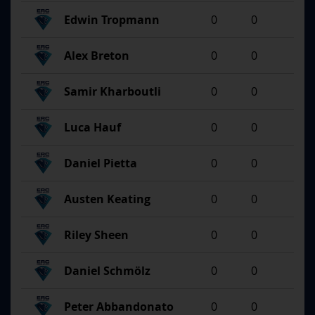
Edwin Tropmann
0
0
Alex Breton
0
0
Samir Kharboutli
0
0
Luca Hauf
0
0
Daniel Pietta
0
0
Austen Keating
0
0
Riley Sheen
0
0
Daniel Schmölz
0
0
Peter Abbandonato
0
0