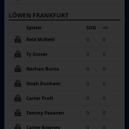
LÖWEN FRANKFURT
Spieler
SOG
+/-
Reid McNeill
0
0
Ty Glover
0
0
Nathan Burns
0
0
Noah Dunham
0
0
Carter Proft
0
0
Tommy Pasanen
0
0
Carter Rowney
0
0