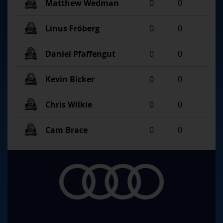
Matthew Wedman
0
0
Linus Fröberg
0
0
Daniel Pfaffengut
0
0
Kevin Bicker
0
0
Chris Wilkie
0
0
Cam Brace
0
0