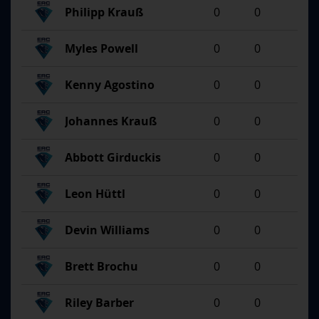
Philipp Krauß
0
0
Myles Powell
0
0
Kenny Agostino
0
0
Johannes Krauß
0
0
Abbott Girduckis
0
0
Leon Hüttl
0
0
Devin Williams
0
0
Brett Brochu
0
0
Riley Barber
0
0