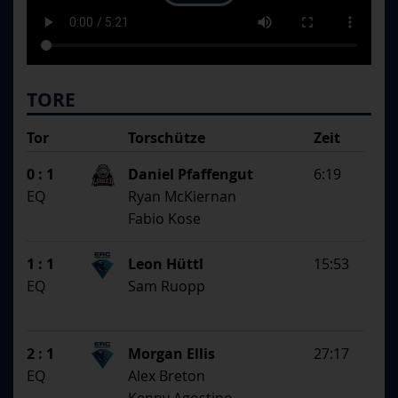
TORE
Tor
Torschütze
Zeit
SS
1. Assistent
0 : 1
Daniel Pfaffengut
6:19
2. Assistent
EQ
Ryan McKiernan
Fabio Kose
1 : 1
Leon Hüttl
15:53
EQ
Sam Ruopp
2 : 1
Morgan Ellis
27:17
EQ
Alex Breton