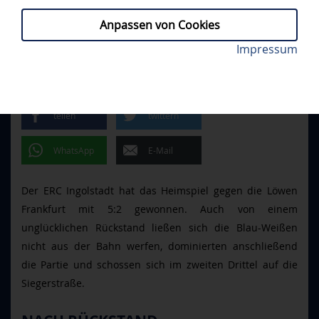
Anpassen von Cookies
Der dritte Treffer brachte die Panther endgültig auf
Impressum
ERCI - FRA 5:2
// SONNTAG, 12.10.2025
die Siegerstraße. Foto: Johannes Traub/JT-Presse.de
HEIMSIEG GEGEN FRANKFURT
teilen
twittern
WhatsApp
E-Mail
Der ERC Ingolstadt hat das Heimspiel gegen die Löwen
Frankfurt mit 5:2 gewonnen. Auch von einem
unglücklichen Rückstand ließen sich die Blau-Weißen
nicht aus der Bahn werfen, dominierten anschließend
die Partie und schossen sich im zweiten Drittel auf die
Siegerstraße.