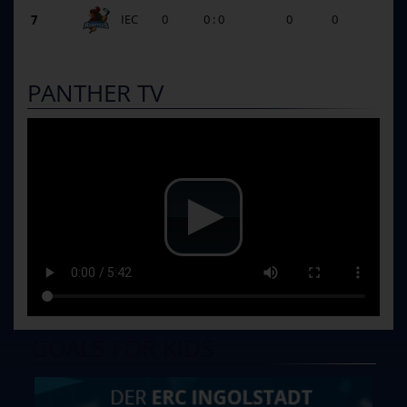
7
IEC
0
0 : 0
0
0
PANTHER TV
GOALS FOR KIDS