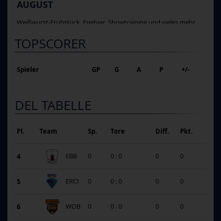
AUGUST
Weißwurst-Frühstück, Freibier, Showtraining und vieles mehr ...
TOPSCORER
Spieler
GP
G
A
P
+/-
DEL TABELLE
Pl.
Team
Sp.
Tore
Diff.
Pkt.
4
EBB
0
0 : 0
0
0
5
ERCI
0
0 : 0
0
0
6
WOB
0
0 : 0
0
0