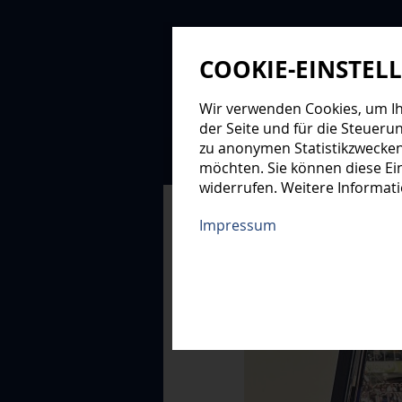
COOKIE-EINSTEL
Wir verwenden Cookies, um Ihn
der Seite und für die Steueru
zu anonymen Statistikzwecken
NEWS
PROFIS
NAC
möchten. Sie können diese Ein
widerrufen. Weitere Informat
XMAS-LOGE
Impressum