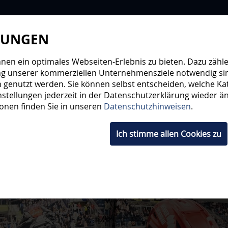
LUNGEN
WIR
STEHE
en ein optimales Webseiten-Erlebnis zu bieten. Dazu zählen
ng unserer kommerziellen Unternehmensziele notwendig sind,
 genutzt werden. Sie können selbst entscheiden, welche Kat
HWUCHS
TICKETS
SHOP
FANS
ORGA
stellungen jederzeit in der Datenschutzerklärung wieder änd
ionen finden Sie in unseren
Datenschutzhinweisen
.
Ich stimme allen Cookies zu