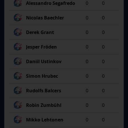
Alessandro Segafredo
0
0
Nicolas Baechler
0
0
Derek Grant
0
0
Jesper Fröden
0
0
Daniil Ustinkov
0
0
Simon Hrubec
0
0
Rudolfs Balcers
0
0
Robin Zumbühl
0
0
Mikko Lehtonen
0
0