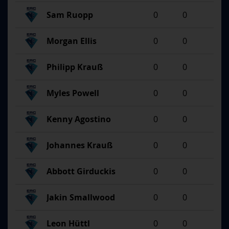
Sam Ruopp
0
0
Morgan Ellis
0
0
Philipp Krauß
0
0
Myles Powell
0
0
Kenny Agostino
0
0
Johannes Krauß
0
0
Abbott Girduckis
0
0
Jakin Smallwood
0
0
Leon Hüttl
0
0