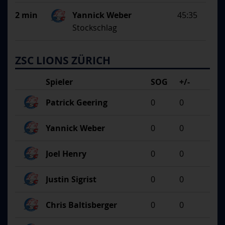
2 min
Yannick Weber
45:35
Stockschlag
ZSC LIONS ZÜRICH
Spieler
SOG
+/-
Patrick Geering
0
0
Yannick Weber
0
0
Joel Henry
0
0
Justin Sigrist
0
0
Chris Baltisberger
0
0