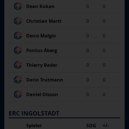
Dean Kukan
0
0
Christian Marti
0
0
Denis Malgin
0
0
Pontus Åberg
0
0
Thierry Bader
0
0
Dario Trutmann
0
0
Daniel Olsson
0
0
ERC INGOLSTADT
Spieler
SOG
+/-