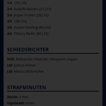
1:4
(18.) EQ
2:4
Rudolfs Balcers (21.) EQ
3:4
Jesper Fröden (28.) EQ
3:5
(38.) EQ
3:6
Austen Keating (60.) EQ
4:6
Thierry Bader (60.) EQ
SCHIEDSRICHTER
HSR:
Aleksander Polaczek / Benjamin Hoppe
LM:
Joshua Römer
LM:
Marius Wölzmüller
STRAFMINUTEN
Zürich:
4 min.
Ingolstadt:
4 min.