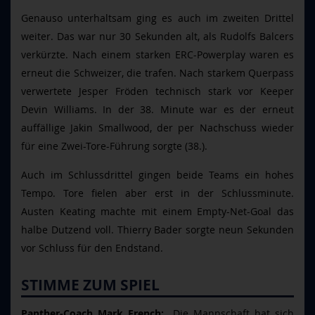
Genauso unterhaltsam ging es auch im zweiten Drittel
weiter. Das war nur 30 Sekunden alt, als Rudolfs Balcers
verkürzte. Nach einem starken ERC-Powerplay waren es
erneut die Schweizer, die trafen. Nach starkem Querpass
verwertete Jesper Fröden technisch stark vor Keeper
Devin Williams. In der 38. Minute war es der erneut
auffällige Jakin Smallwood, der per Nachschuss wieder
für eine Zwei-Tore-Führung sorgte (38.).
Auch im Schlussdrittel gingen beide Teams ein hohes
Tempo. Tore fielen aber erst in der Schlussminute.
Austen Keating machte mit einem Empty-Net-Goal das
halbe Dutzend voll. Thierry Bader sorgte neun Sekunden
vor Schluss für den Endstand.
STIMME ZUM SPIEL
Panther-Coach Mark French:
„Die Mannschaft hat sich