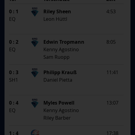
SS
1. Assistent
0 : 1
Riley Sheen
4:53
2. Assistent
EQ
Leon Hüttl
0 : 2
Edwin Tropmann
8:05
EQ
Kenny Agostino
Sam Ruopp
0 : 3
Philipp Krauß
11:41
SH1
Daniel Pietta
0 : 4
Myles Powell
13:07
EQ
Kenny Agostino
Riley Barber
1 : 4
17:38