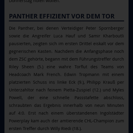
Donnerstag holen wollen.
PANTHER EFFIZIENT VOR DEM TOR
Die Panther, bei denen Verteidiger Peter Spornberger
sowie die Angreifer Luca Hauf und Samir Kharboutli
pausierten, zeigten sich im ersten Drittel eiskalt vor dem
gegnerischen Kasten. Nachdem die Anfangsphase noch
dem ZSC gehörte, begann mit dem Führungstreffer durch
Riley Sheen (5.) eine wahre Torflut des Teams von
Headcoach Mark French. Edwin Tropmann mit einem
platzierten Schuss ins linke Eck (9.), Philipp Krauß per
Unterzahltor nach feinem Pietta-Zuspiel (12.) und Myles
Powell, der eine schnelle Passstafette abschloss,
schraubten das Ergebnis innerhalb von neun Minuten
auf 4:0. Erst nach einem überstandenen Ingolstädter
Powerplay kam auch der amtierende CHL-Champion zum
ersten Treffer durch Willy Riedi (18.).