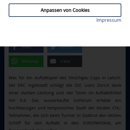
Anpassen von Cookies
Edwin Tropmann (re.) bejubelte sein erstes Tor als
Impressum
ZSC - ERCI 4:6
// FREITAG, 22.08.2025
Panther. Foto: Johannes Traub/JT-Presse.de
SIEG GEGEN ZÜRICH
teilen
twittern
WhatsApp
E-Mail
Was für ein Auftaktspiel des Vinschgau Cups in Latsch.
Der ERC Ingolstadt schlägt die ZSC Lions Zürich dank
einer starken Leistung und vier Toren im Auftaktdrittel
mit 6:4. Das ausverkaufte IceForum erlebte ein
hochklassiges und temporeiches Duell der beiden CHL-
Teilnehmer, die sich beim Turnier in Südtirol den letzten
Schliff für den Auftakt in den EUROPAPOKAL am