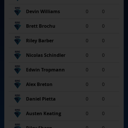
Devin Williams
0
0
Brett Brochu
0
0
Riley Barber
0
0
Nicolas Schindler
0
0
Edwin Tropmann
0
0
Alex Breton
0
0
Daniel Pietta
0
0
Austen Keating
0
0