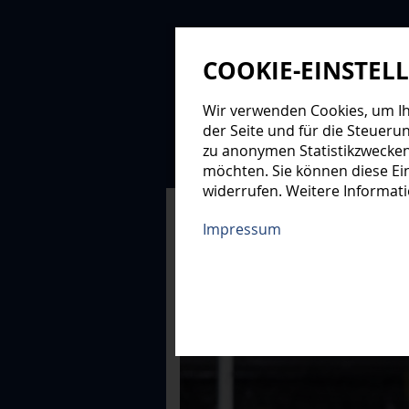
COOKIE-EINSTEL
Wir verwenden Cookies, um Ihn
der Seite und für die Steueru
zu anonymen Statistikzwecken
NEWS
PROFIS
NAC
möchten. Sie können diese Ein
widerrufen. Weitere Informat
XMAS-LOGE
Impressum