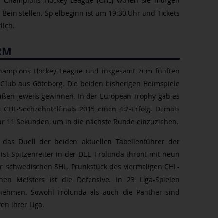
der Champions Hockey League (CHL) wollen sie morgen
Bein stellen. Spielbeginn ist um 19:30 Uhr und Tickets
lich.
RM
hampions Hockey League und insgesamt zum fünften
-Club aus Göteborg. Die beiden bisherigen Heimspiele
ißen jeweils gewinnen. In der European Trophy gab es
s CHL-Sechzehntelfinals 2015 einen 4:2-Erfolg. Damals
ur 11 Sekunden, um in die nächste Runde einzuziehen.
 das Duell der beiden aktuellen Tabellenführer der
ist Spitzenreiter in der DEL, Frölunda thront mit neun
r schwedischen SHL. Prunkstück des viermaligen CHL-
en Meisters ist die Defensive. In 23 Liga-Spielen
nehmen. Sowohl Frölunda als auch die Panther sind
n ihrer Liga.