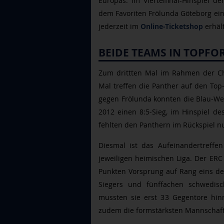
Europas. Im Viertelfinal-Hinspiel 
dem Favoriten Frölunda Göteborg ein 
jederzeit im
Online-Ticketshop
erhält
BEIDE TEAMS IN TOPFO
Zum drittten Mal im Rahmen der C
Mal treffen die Panther auf den Top
gegen Frölunda konnten die Blau-We
2012 einen 8:5-Sieg, im Hinspiel de
fehlten den Panthern im Rückspiel n
Diesmal ist das Aufeinandertreffen
jeweiligen heimischen Liga. Der ERC 
Punkten Vorsprung auf Rang eins de
Siegers und fünffachen schwedisch
mussten sie erst 33 Gegentore hin
zudem die formstärksten Mannschafte