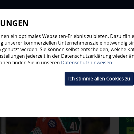
LUNGEN
WIR
STEHE
en ein optimales Webseiten-Erlebnis zu bieten. Dazu zählen
ng unserer kommerziellen Unternehmensziele notwendig sind,
 genutzt werden. Sie können selbst entscheiden, welche Kat
HWUCHS
TICKETS
SHOP
FANS
ORGA
stellungen jederzeit in der Datenschutzerklärung wieder änd
ionen finden Sie in unseren
Datenschutzhinweisen
.
Ich stimme allen Cookies zu