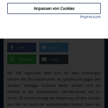
Anpassen von Cookies
Alex Breton erzielte das wichtige zwischenzeitliche
Impressum
ERCI - EBB 3:1
// MITTWOCH, 26.02.2025
1:1. Foto: Johannes Traub/JT-Presse.de
BIG-POINTS FÜR
HAUPTRUNDENSIEG
teilen
twittern
WhatsApp
E-Mail
Der ERC Ingolstadt steht kurz vor dem erstmaligen
Gewinn der DEL-Hauptrunde. Im Spitzenspiel gegen den
direkten Verfolger Eisbären Berlin setzten sich die
Panther in der ausverkauften SATURN-Arena mit 3:1
durch. Elf Punkte beträgt der Vorsprung auf den Zweiten
nun bei nur noch vier ausstehenden Partien. Einer der