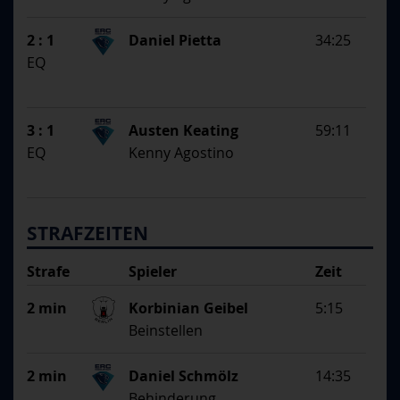
2 : 1
Daniel Pietta
34:25
EQ
3 : 1
Austen Keating
59:11
EQ
Kenny Agostino
STRAFZEITEN
Strafe
Spieler
Zeit
Begründung
2 min
Korbinian Geibel
5:15
Beinstellen
2 min
Daniel Schmölz
14:35
Behinderung