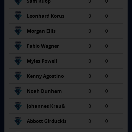
Sam Ruop
0
0
Leonhard Korus
0
0
Morgan Ellis
0
0
Fabio Wagner
0
0
Myles Powell
0
0
Kenny Agostino
0
0
Noah Dunham
0
0
Johannes Krauß
0
0
Abbott Girduckis
0
0