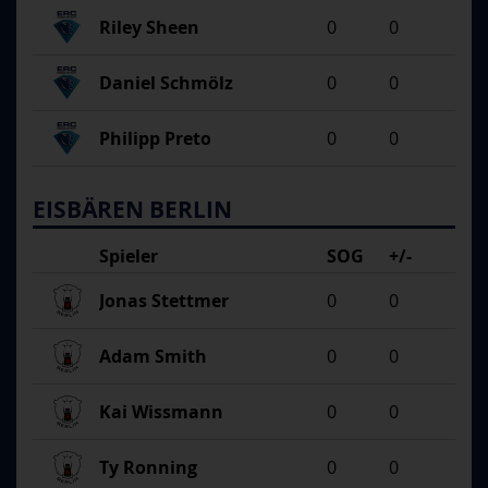
Riley Sheen
0
0
Daniel Schmölz
0
0
Philipp Preto
0
0
EISBÄREN BERLIN
Spieler
SOG
+/-
Jonas Stettmer
0
0
Adam Smith
0
0
Kai Wissmann
0
0
Ty Ronning
0
0