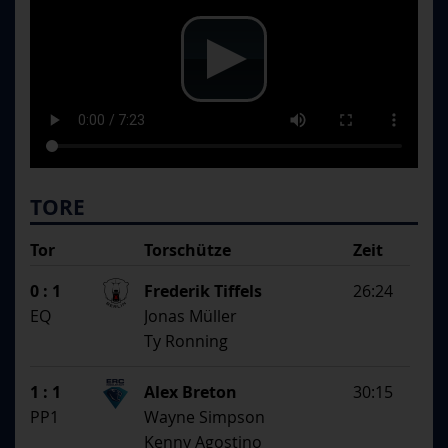
TORE
Tor
Torschütze
Zeit
SS
1. Assistent
0 : 1
Frederik Tiffels
26:24
2. Assistent
EQ
Jonas Müller
Ty Ronning
1 : 1
Alex Breton
30:15
PP1
Wayne Simpson
Kenny Agostino