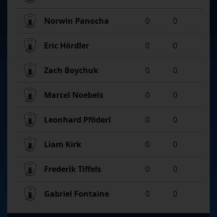
Norwin Panocha
0
0
Eric Hördler
0
0
Zach Boychuk
0
0
Marcel Noebels
0
0
Leonhard Pföderl
0
0
Liam Kirk
0
0
Frederik Tiffels
0
0
Gabriel Fontaine
0
0