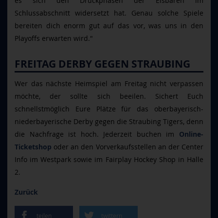
es sich den Druckphasen der Eisbären im
Schlussabschnitt widersetzt hat. Genau solche Spiele
bereiten dich enorm gut auf das vor, was uns in den
Playoffs erwarten wird."
FREITAG DERBY GEGEN STRAUBING
Wer das nächste Heimspiel am Freitag nicht verpassen
möchte, der sollte sich beeilen. Sichert Euch
schnellstmöglich Eure Plätze für das oberbayerisch-
niederbayerische Derby gegen die Straubing Tigers, denn
die Nachfrage ist hoch. Jederzeit buchen im
Online-
Ticketshop
oder an den Vorverkaufsstellen an der Center
Info im Westpark sowie im Fairplay Hockey Shop in Halle
2.
Zurück
teilen
twittern