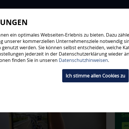
LUNGEN
WIR
STEHE
en ein optimales Webseiten-Erlebnis zu bieten. Dazu zählen
ng unserer kommerziellen Unternehmensziele notwendig sind,
 genutzt werden. Sie können selbst entscheiden, welche Kat
HWUCHS
TICKETS
SHOP
FANS
ORGA
stellungen jederzeit in der Datenschutzerklärung wieder änd
ionen finden Sie in unseren
Datenschutzhinweisen
.
Ich stimme allen Cookies zu