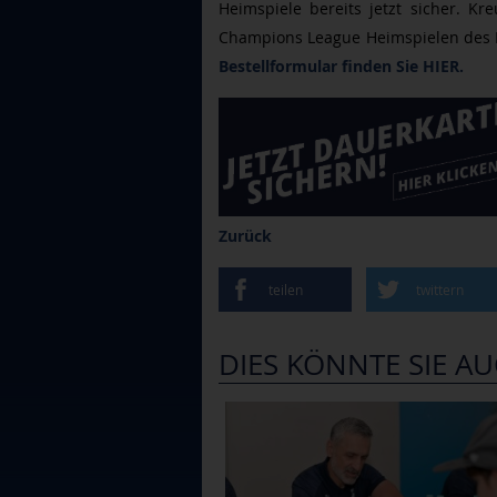
Heimspiele bereits jetzt sicher. Kr
Champions League Heimspielen des E
Bestellformular finden Sie HIER.
Zurück
teilen
twittern
DIES KÖNNTE SIE AU