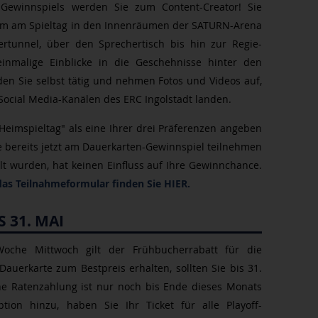
-Gewinnspiels werden Sie zum Content-Creator! Sie
am am Spieltag in den Innenräumen der SATURN-Arena
rtunnel, über den Sprechertisch bis hin zur Regie-
nmalige Einblicke in die Geschehnisse hinter den
en Sie selbst tätig und nehmen Fotos und Videos auf,
Social Media-Kanälen des ERC Ingolstadt landen.
Heimspieltag" als eine Ihrer drei Präferenzen angeben
e bereits jetzt am Dauerkarten-Gewinnspiel teilnehmen
ellt wurden, hat keinen Einfluss auf Ihre Gewinnchance.
 das Teilnahmeformular finden Sie HIER.
 31. MAI
Woche Mittwoch gilt der Frühbucherrabatt für die
auerkarte zum Bestpreis erhalten, sollten Sie bis 31.
e Ratenzahlung ist nur noch bis Ende dieses Monats
tion hinzu, haben Sie Ihr Ticket für alle Playoff-