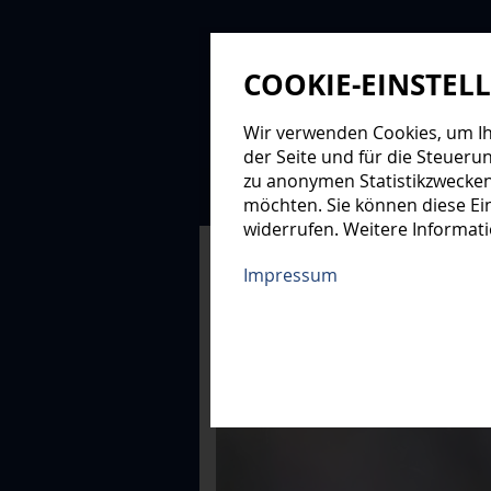
COOKIE-EINSTEL
Wir verwenden Cookies, um Ihn
der Seite und für die Steueru
zu anonymen Statistikzwecken
NEWS
PROFIS
NAC
möchten. Sie können diese Ein
widerrufen. Weitere Informat
XMAS-LOGE
Impressum