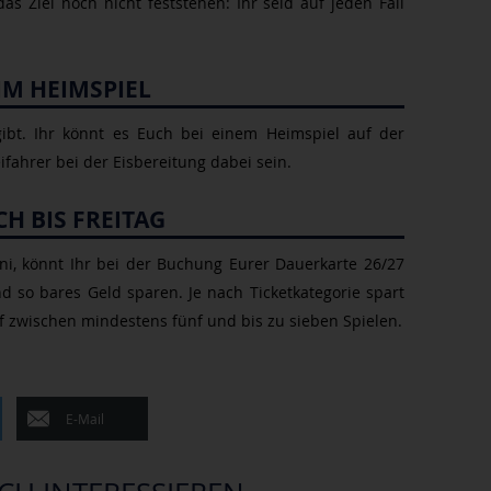
 Ziel noch nicht feststehen: Ihr seid auf jeden Fall
M HEIMSPIEL
gibt. Ihr könnt es Euch bei einem Heimspiel auf der
ahrer bei der Eisbereitung dabei sein.
H BIS FREITAG
Juni, könnt Ihr bei der Buchung Eurer Dauerkarte 26/27
d so bares Geld sparen. Je nach Ticketkategorie spart
f zwischen mindestens fünf und bis zu sieben Spielen.
E-Mail