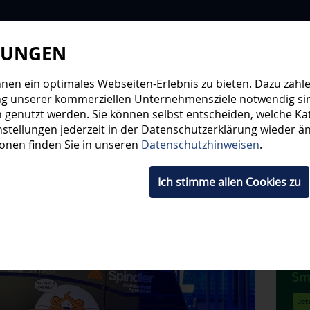
LUNGEN
WIR
STEHE
en ein optimales Webseiten-Erlebnis zu bieten. Dazu zählen
ng unserer kommerziellen Unternehmensziele notwendig sind,
 genutzt werden. Sie können selbst entscheiden, welche Kat
HWUCHS
TICKETS
SHOP
FANS
ORGA
stellungen jederzeit in der Datenschutzerklärung wieder änd
ionen finden Sie in unseren
Datenschutzhinweisen
.
Ich stimme allen Cookies zu