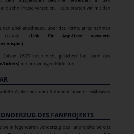
samt zehn ausgelobten Gewinne bewerben. In den
le zehn Preise vorstellen. Heute starten wir mit den
 einen Blick anschauen, über das Formular teilnehmen
 Lostopf.
(Link für App-User: www.erc-
ewinnspiel)
e Saison 26/27 noch nicht gesichert hat, kann das
e/tickets)
mit nur wenigen Klicks tun.
AR
ewählte Artikel aus dem Sortiment unserer exklusiven
 SONDERZUG DES FANPROJEKTS
ze beim legendären Sonderzug des Fanprojekts bereits