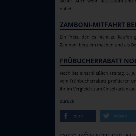
sicher. Auch wenn das Datum und das
dabei!
ZAMBONI-MITFAHRT BEI
Ein Preis, den es nicht zu kaufen 
Zamboni bequem machen und als Beif
FRÜBUCHERRABATT NOC
Noch bis einschließlich Freitag, 5. 
vom Frühbucherrabatt profitieren un
Ihr im Vergleich zum Einzelkartenkau
Zurück
teilen
twittern