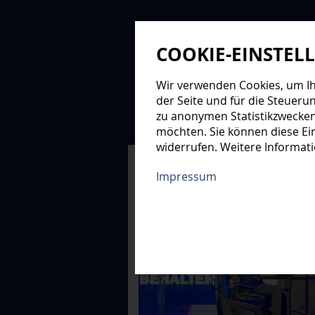
COOKIE-EINSTEL
Wir verwenden Cookies, um Ihn
der Seite und für die Steueru
zu anonymen Statistikzwecken
NEWS
PROFIS
NAC
möchten. Sie können diese Ein
widerrufen. Weitere Informat
XMAS-LOGE
Impressum