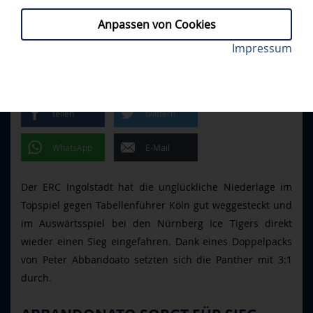
Anpassen von Cookies
Dritter ERC-Sieg im dritten Saisonduell mit Nürnberg.
Impressum
NIT - ERCI 1:4
// SONNTAG, 11.01.2026
Foto: DEl-Photosharing
ERC SIEGT IN NÜRNBERG
teilen
twittern
WhatsApp
E-Mail
Der ERC Ingolstadt hat die unglückliche Niederlage im
Topspiel gegen Tabellenführer Köln gut weggesteckt und
im Auswärtsspiel bei den Nürnberg Ice Tigers direkt
wieder einen Sieg eingefahren. Dank eines Doppelpacks
von Peter Abbandoato setzten sich die Panther mit 3:1
durch.