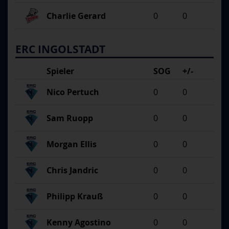
Charlie Gerard
0
0
ERC INGOLSTADT
Spieler
SOG
+/-
Nico Pertuch
0
0
Sam Ruopp
0
0
Morgan Ellis
0
0
Chris Jandric
0
0
Philipp Krauß
0
0
Kenny Agostino
0
0