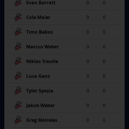
Evan Barratt
0
0
Cole Maier
0
0
Timo Bakos
0
0
Marcus Weber
0
0
Niklas Treutle
0
0
Luca Ganz
0
0
Tyler Spezia
0
0
Jakob Weber
0
0
Greg Meireles
0
0