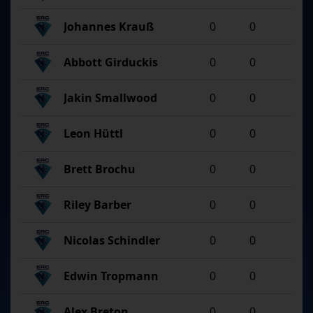
Johannes Krauß
0
0
Abbott Girduckis
0
0
Jakin Smallwood
0
0
Leon Hüttl
0
0
Brett Brochu
0
0
Riley Barber
0
0
Nicolas Schindler
0
0
Edwin Tropmann
0
0
Alex Breton
0
0