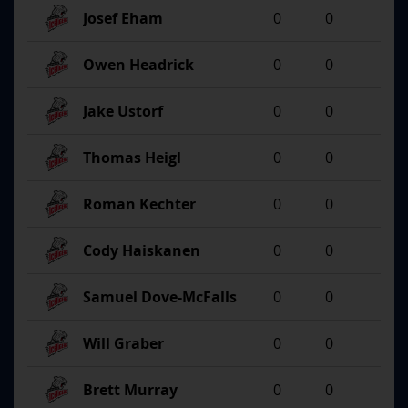
Josef Eham
0
0
Owen Headrick
0
0
Jake Ustorf
0
0
Thomas Heigl
0
0
Roman Kechter
0
0
Cody Haiskanen
0
0
Samuel Dove-McFalls
0
0
Will Graber
0
0
Brett Murray
0
0