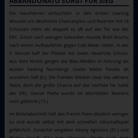
ABBANDONATO SORGT FÜR SIEG
Die Hausherren verbuchten in den ersten zwanzig
Minuten ein deutliches Chancenplus und feuerten mit 18
Schüssen mehr als doppelt so oft auf das Tor wie der
ERC. Schon nach wenigen Sekunden musste Brett Brochu
nach einem Aufbaufehler gegen Cole Meier retten. In der
5. Minute half der Pfosten bei Owen Headricks Schuss.
Aus dem Nichts gingen die Blau-Weißen in Führung als
Austen Keating Nürnbergs Goalie Niklas Treutle alt
aussehen ließ (9.). Die Franken bleiben zwar das aktivere
Team, doch die große Chance auf das nächste Tor hatte
der ERC. Daniel Pietta wurde im allerletzten Moment
noch geblockt (15.).
Im Mittelabschnitt ließ das French-Team deutlich weniger
zu und wurde selbst mit dem schnellen Umschaltspiel
gefährlich. Zunächst vergaben Kenny Agostino (31.) und
Philipp Krauß (32.) gute Chancen. Direkt nach dem