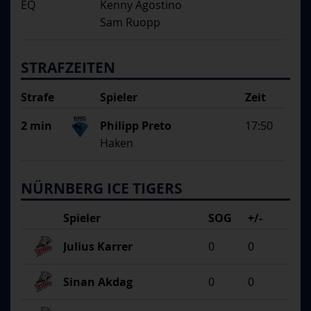
EQ
Kenny Agostino
Sam Ruopp
STRAFZEITEN
Strafe
Spieler
Zeit
Begründung
2 min
Philipp Preto
17:50
Haken
NÜRNBERG ICE TIGERS
Spieler
SOG
+/-
Julius Karrer
0
0
Sinan Akdag
0
0