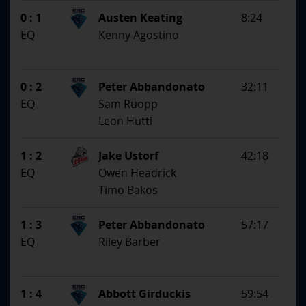
SS
1. Assistent
0 : 1
Austen Keating
8:24
2. Assistent
EQ
Kenny Agostino
0 : 2
Peter Abbandonato
32:11
EQ
Sam Ruopp
Leon Hüttl
1 : 2
Jake Ustorf
42:18
EQ
Owen Headrick
Timo Bakos
1 : 3
Peter Abbandonato
57:17
EQ
Riley Barber
1 : 4
Abbott Girduckis
59:54