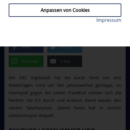
Anpassen von Cookies
Austen Keating erzielte den Siegtreffer für den ERC.
Impressum
ERCI - FRA 6:3
// DIENSTAG, 06.01.2026
Foto: Johannes Traub/JT-Presse.de
ERSTER SIEG IN 2026
teilen
twittern
WhatsApp
E-Mail
Der ERC Ingolstadt hat die kurze Serie von drei
Niederlagen rund um den Jahreswechel gestoppt. im
Heimspiel gegen die Löwen Frankfurt setzten sich die
Panther mit 6:3 durch und erobern damit wieder den
vierten Tabellenplatz. Daniel Pietta traf in seinem
Jubiläumsspiel doppelt.