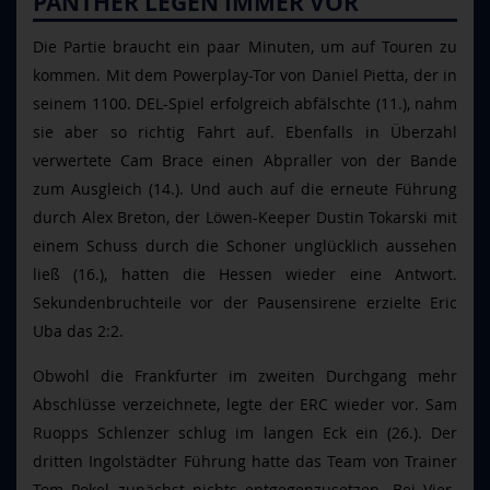
PANTHER LEGEN IMMER VOR
Die Partie braucht ein paar Minuten, um auf Touren zu
kommen. Mit dem Powerplay-Tor von Daniel Pietta, der in
seinem 1100. DEL-Spiel erfolgreich abfälschte (11.), nahm
sie aber so richtig Fahrt auf. Ebenfalls in Überzahl
verwertete Cam Brace einen Abpraller von der Bande
zum Ausgleich (14.). Und auch auf die erneute Führung
durch Alex Breton, der Löwen-Keeper Dustin Tokarski mit
einem Schuss durch die Schoner unglücklich aussehen
ließ (16.), hatten die Hessen wieder eine Antwort.
Sekundenbruchteile vor der Pausensirene erzielte Eric
Uba das 2:2.
Obwohl die Frankfurter im zweiten Durchgang mehr
Abschlüsse verzeichnete, legte der ERC wieder vor. Sam
Ruopps Schlenzer schlug im langen Eck ein (26.). Der
dritten Ingolstädter Führung hatte das Team von Trainer
Tom Pokel zunächst nichts entgegenzusetzen. Bei Vier-