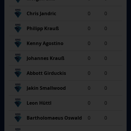
Chris Jandric
0
0
Philipp Krauß
0
0
Kenny Agostino
0
0
Johannes Krauß
0
0
Abbott Girduckis
0
0
Jakin Smallwood
0
0
Leon Hüttl
0
0
Bartholomaeus Oswald
0
0