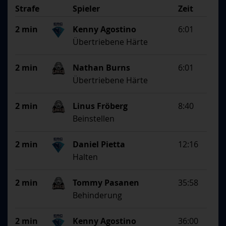
Strafe
Spieler
Zeit
Begründung
2 min
Kenny Agostino
6:01
Übertriebene Härte
2 min
Nathan Burns
6:01
Übertriebene Härte
2 min
Linus Fröberg
8:40
Beinstellen
2 min
Daniel Pietta
12:16
Halten
2 min
Tommy Pasanen
35:58
Behinderung
2 min
Kenny Agostino
36:00