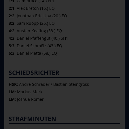
1:1
Cam Brace (14.) PP1
2:1
Alex Breton (16.) EQ
2:2
Jonathan Eric Uba (20.) EQ
3:2
Sam Ruopp (26.) EQ
4:2
Austen Keating (38.) EQ
4:3
Daniel Pfaffengut (40.) SH1
5:3
Daniel Schmölz (43.) EQ
6:3
Daniel Pietta (58.) EQ
SCHIEDSRICHTER
HSR:
Andre Schrader / Bastian Steingross
LM:
Markus Merk
LM:
Joshua Römer
STRAFMINUTEN