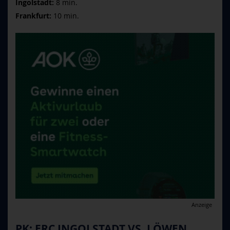
Ingolstadt:
8 min.
Frankfurt:
10 min.
Anzeige
PK: ERC INGOLSTADT VS. LÖWEN