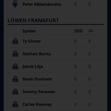
Peter Abbandonato
0
0
LÖWEN FRANKFURT
Spieler
SOG
+/-
Ty Glover
0
0
Nathan Burns
0
0
Jakob Lilja
0
0
Noah Dunham
0
0
Tommy Pasanen
0
0
Carter Rowney
0
0