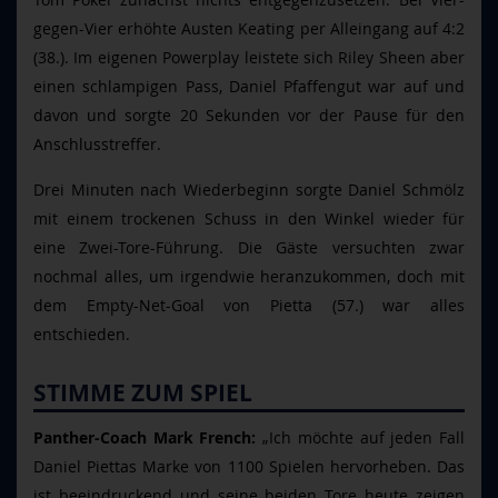
gegen-Vier erhöhte Austen Keating per Alleingang auf 4:2
(38.). Im eigenen Powerplay leistete sich Riley Sheen aber
einen schlampigen Pass, Daniel Pfaffengut war auf und
davon und sorgte 20 Sekunden vor der Pause für den
Anschlusstreffer.
Drei Minuten nach Wiederbeginn sorgte Daniel Schmölz
mit einem trockenen Schuss in den Winkel wieder für
eine Zwei-Tore-Führung. Die Gäste versuchten zwar
nochmal alles, um irgendwie heranzukommen, doch mit
dem Empty-Net-Goal von Pietta (57.) war alles
entschieden.
STIMME ZUM SPIEL
Panther-Coach Mark French:
„Ich möchte auf jeden Fall
Daniel Piettas Marke von 1100 Spielen hervorheben. Das
ist beeindruckend und seine beiden Tore heute zeigen