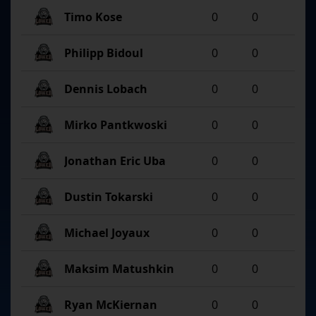
Timo Kose
0
0
Philipp Bidoul
0
0
Dennis Lobach
0
0
Mirko Pantkwoski
0
0
Jonathan Eric Uba
0
0
Dustin Tokarski
0
0
Michael Joyaux
0
0
Maksim Matushkin
0
0
Ryan McKiernan
0
0