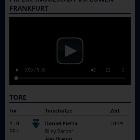
FRANKFURT
TORE
Tor
Torschütze
Zeit
SS
1. Assistent
1 : 0
Daniel Pietta
10:19
2. Assistent
PP1
Riley Barber
Alex Breton