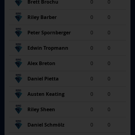
Brett Brochu
0
0
Riley Barber
0
0
Peter Spornberger
0
0
Edwin Tropmann
0
0
Alex Breton
0
0
Daniel Pietta
0
0
Austen Keating
0
0
Riley Sheen
0
0
Daniel Schmölz
0
0