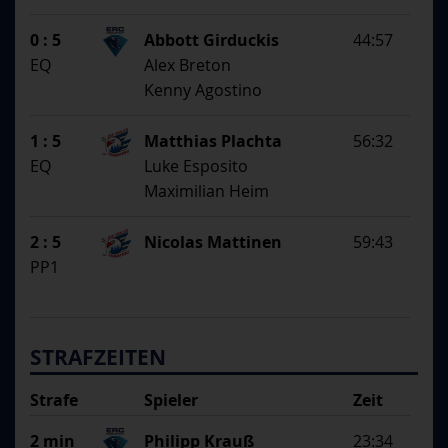
0 : 5
Abbott Girduckis
44:57
EQ
Alex Breton
Kenny Agostino
1 : 5
Matthias Plachta
56:32
EQ
Luke Esposito
Maximilian Heim
2 : 5
Nicolas Mattinen
59:43
PP1
STRAFZEITEN
Strafe
Spieler
Zeit
Begründung
2 min
Philipp Krauß
23:34