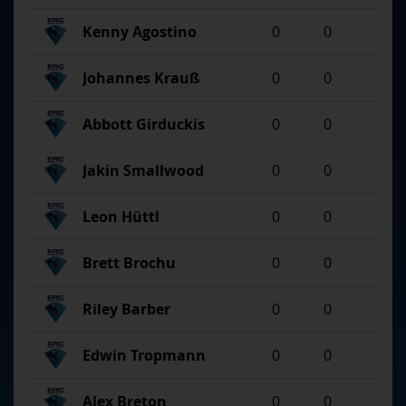
Kenny Agostino
0
0
Johannes Krauß
0
0
Abbott Girduckis
0
0
Jakin Smallwood
0
0
Leon Hüttl
0
0
Brett Brochu
0
0
Riley Barber
0
0
Edwin Tropmann
0
0
Alex Breton
0
0