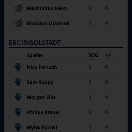
Maximilian Heim
0
0
Brandon ODonnel
0
0
ERC INGOLSTADT
Spieler
SOG
+/-
Nico Pertuch
0
0
Sam Ruopp
0
0
Morgan Ellis
0
0
Philipp Krauß
0
0
Myles Powell
0
0