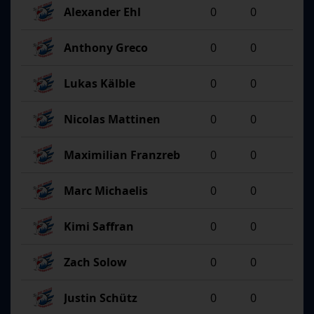
Alexander Ehl
0
0
Anthony Greco
0
0
Lukas Kälble
0
0
Nicolas Mattinen
0
0
Maximilian Franzreb
0
0
Marc Michaelis
0
0
Kimi Saffran
0
0
Zach Solow
0
0
Justin Schütz
0
0