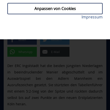
Anpassen von Cookies
Alex Breton traf kurz vor der 2. Pause zum wichtigen
Impressum
MAN - ERCI 2:5
// FREITAG, 26.12.2025
3:0. Foto: DEL-Photosharing
SIEG BEIM SPITZENREITER
teilen
twittern
WhatsApp
E-Mail
Der ERC Ingolstadt hat die beiden jüngsten Niederlagen
in beeindruckender Manier abgeschüttelt und im
Auswärtsspiel bei den Adlern Mannheim ein
Ausrufezeichen gesetzt. Sie stürtzten den Tabellenführer
mit einem 5:2-Sieg von der Spitze und rückten dadurch
selbst bis auf zwei Punkte an den neuen Erstplatzierten
Köln heran.