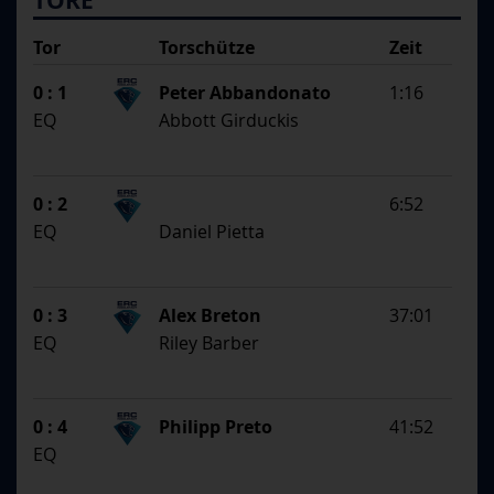
TORE
Tor
Torschütze
Zeit
SS
1. Assistent
0 : 1
Peter Abbandonato
1:16
2. Assistent
EQ
Abbott Girduckis
0 : 2
6:52
EQ
Daniel Pietta
0 : 3
Alex Breton
37:01
EQ
Riley Barber
0 : 4
Philipp Preto
41:52
EQ