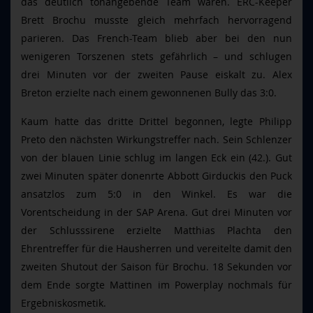
das deutlich tonangebende Team waren. ERC-Keeper
Brett Brochu musste gleich mehrfach hervorragend
parieren. Das French-Team blieb aber bei den nun
wenigeren Torszenen stets gefährlich
– und schlugen
drei Minuten vor der zweiten Pause eiskalt zu. Alex
Breton erzielte nach einem gewonnenen Bully das 3:0.
Kaum hatte das dritte Drittel begonnen, legte Philipp
Preto den nächsten Wirkungstreffer nach. Sein Schlenzer
von der blauen Linie schlug im langen Eck ein (42.). Gut
zwei Minuten später donenrte Abbott Girduckis den Puck
ansatzlos zum 5:0 in den Winkel. Es war die
Vorentscheidung in der SAP Arena. Gut drei Minuten vor
der Schlusssirene erzielte Matthias Plachta den
Ehrentreffer für die Hausherren und vereitelte damit den
zweiten Shutout der Saison für Brochu. 18 Sekunden vor
dem Ende sorgte Mattinen im Powerplay nochmals für
Ergebniskosmetik.