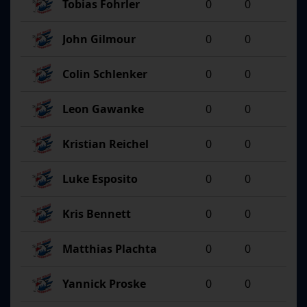
Tobias Fohrler
0
0
John Gilmour
0
0
Colin Schlenker
0
0
Leon Gawanke
0
0
Kristian Reichel
0
0
Luke Esposito
0
0
Kris Bennett
0
0
Matthias Plachta
0
0
Yannick Proske
0
0