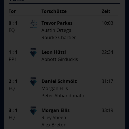
Tor
Torschütze
Zeit
SS
1. Assistent
0 : 1
Trevor Parkes
10:03
2. Assistent
EQ
Austin Ortega
Rourke Chartier
1 : 1
Leon Hüttl
22:34
PP1
Abbott Girduckis
2 : 1
Daniel Schmölz
31:17
EQ
Morgan Ellis
Peter Abbandonato
3 : 1
Morgan Ellis
33:19
EQ
Riley Sheen
Alex Breton