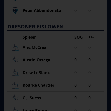
Peter Abbandonato
0
0
DRESDNER EISLÖWEN
Spieler
SOG
+/-
Alec McCrea
0
0
Austin Ortega
0
0
Drew LeBlanc
0
0
Rourke Chartier
0
0
C.J. Suess
0
0
Lance Bouma
0
0