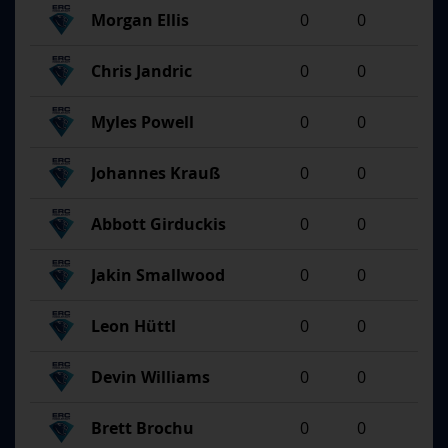
Morgan Ellis
0
0
Chris Jandric
0
0
Myles Powell
0
0
Johannes Krauß
0
0
Abbott Girduckis
0
0
Jakin Smallwood
0
0
Leon Hüttl
0
0
Devin Williams
0
0
Brett Brochu
0
0