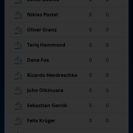
Niklas Postel
0
0
Oliver Granz
0
0
Tariq Hammond
0
0
Dane Fox
0
0
Ricardo Hendreschke
0
0
Juho Olkinuora
0
0
Sebastian Gorcik
0
0
Felix Krüger
0
0