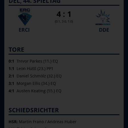
DEL, 44. SPIELTAG
4 : 1
(0:1, 3:0, 1:0)
ERCI
DDE
TORE
0:1
Trevor Parkes (11.) EQ
1:1
Leon Hüttl (23.) PP1
2:1
Daniel Schmölz (32.) EQ
3:1
Morgan Ellis (34.) EQ
4:1
Austen Keating (55.) EQ
SCHIEDSRICHTER
HSR:
Martin Frano / Andreas Huber