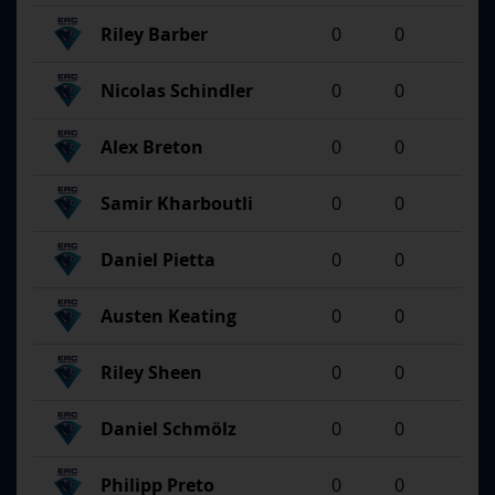
Riley Barber
0
0
Nicolas Schindler
0
0
Alex Breton
0
0
Samir Kharboutli
0
0
Daniel Pietta
0
0
Austen Keating
0
0
Riley Sheen
0
0
Daniel Schmölz
0
0
Philipp Preto
0
0