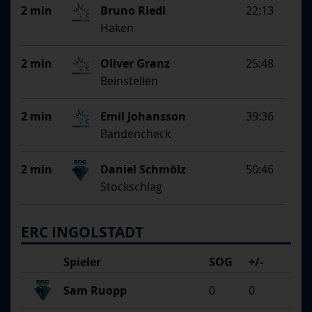
2 min
Bruno Riedl
22:13
Haken
2 min
Oliver Granz
25:48
Beinstellen
2 min
Emil Johansson
39:36
Bandencheck
2 min
Daniel Schmölz
50:46
Stockschlag
ERC INGOLSTADT
Spieler
SOG
+/-
Sam Ruopp
0
0