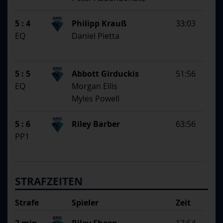
5 : 4
Philipp Krauß
33:03
EQ
Daniel Pietta
5 : 5
Abbott Girduckis
51:56
EQ
Morgan Ellis
Myles Powell
5 : 6
Riley Barber
63:56
PP1
STRAFZEITEN
Strafe
Spieler
Zeit
Begründung