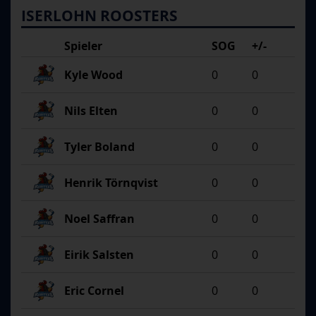
ISERLOHN ROOSTERS
Spieler
SOG
+/-
Kyle Wood
0
0
Nils Elten
0
0
Tyler Boland
0
0
Henrik Törnqvist
0
0
Noel Saffran
0
0
Eirik Salsten
0
0
Eric Cornel
0
0