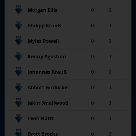
Morgan Ellis
0
0
Philipp Krauß
0
0
Myles Powell
0
0
Kenny Agostino
0
0
Johannes Krauß
0
0
Abbott Girduckis
0
0
Jakin Smallwood
0
0
Leon Hüttl
0
0
Brett Brochu
0
0