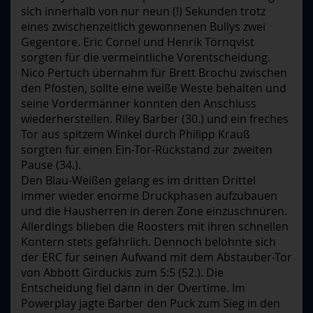
sich innerhalb von nur neun (!) Sekunden trotz
eines zwischenzeitlich gewonnenen Bullys zwei
Gegentore. Eric Cornel und Henrik Törnqvist
sorgten für die vermeintliche Vorentscheidung.
Nico Pertuch übernahm für Brett Brochu zwischen
den Pfosten, sollte eine weiße Weste behalten und
seine Vordermänner konnten den Anschluss
wiederherstellen. Riley Barber (30.) und ein freches
Tor aus spitzem Winkel durch Philipp Krauß
sorgten für einen Ein-Tor-Rückstand zur zweiten
Pause (34.).
Den Blau-Weißen gelang es im dritten Drittel
immer wieder enorme Druckphasen aufzubauen
und die Hausherren in deren Zone einzuschnüren.
Allerdings blieben die Roosters mit ihren schnellen
Kontern stets gefährlich. Dennoch belohnte sich
der ERC für seinen Aufwand mit dem Abstauber-Tor
von Abbott Girduckis zum 5:5 (52.). Die
Entscheidung fiel dann in der Overtime. Im
Powerplay jagte Barber den Puck zum Sieg in den