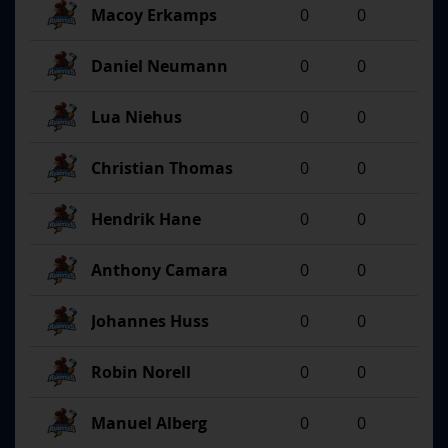
Macoy Erkamps
0
0
Daniel Neumann
0
0
Lua Niehus
0
0
Christian Thomas
0
0
Hendrik Hane
0
0
Anthony Camara
0
0
Johannes Huss
0
0
Robin Norell
0
0
Manuel Alberg
0
0