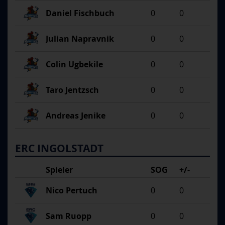
Daniel Fischbuch
0
0
Julian Napravnik
0
0
Colin Ugbekile
0
0
Taro Jentzsch
0
0
Andreas Jenike
0
0
ERC INGOLSTADT
Spieler
SOG
+/-
Nico Pertuch
0
0
Sam Ruopp
0
0