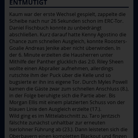
ENTMUTIGT
Kaum war der erste Wechsel gespielt, zappelte die
Scheibe nach nur 26 Sekunden schon im ERC-Tor.
Daniel Fischbuch konnte zu unbedrängt
abschließen. Kurz darauf hatte Kenny Agostino die
Chance zum schnellen Ausgleich, konnte Roosters-
Goalie Andreas Jenike aber nicht überwinden. In
der 6. Minute erzielten die Hausherren unter
Mithilfe der Panther glücklich das 2:0. Riley Sheen
wollte einen Abpraller aufnehmen, allerdings
rutschte ihm der Puck über die Kelle und so
bugsierte er ihn ins eigene Tor. Durch Myles Powell
kamen die Gäste zwar zum schnellen Anschluss (8.),
in der Folge beruhigte sich die Partie aber. Bis
Morgan Ellis mit einem platzierten Schuss von der
blauen Linie den Ausgleich erzielte (17.).
Wild ging es im Mittelabschnitt zu. Taro Jentzsch
fälschte zunächst unhaltbar zur erneuten
Iserlohner Führung ab (23.). Dann leisteten sich die
Oberbayern einen kompletten Blackout und fingen