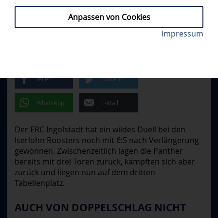
Anpassen von Cookies
Riley Barber schoss die Panther in der Overtime zum
Impressum
IEC - ERCI 5:6 N.V.
// FREITAG, 14.11.2025
Sieg. Foto: DEL-Photosharing
COMEBACK-SIEG IN ISERLOHN
teilen
twittern
WhatsApp
E-Mail
Der ERC Ingolstadt hat ein wildes Duell bei den
Iserlohn Roosters noch mit 6:5 nach Verlängerung
gewonnen. Zwischenzeitlich lagen die Panther
bereits mit drei Toren zurück, kämpften sich aber
zurück und liegen nun auf dem dritten
Tabellenplatz.
AUCH VON DOPPELSCHLAG NICHT