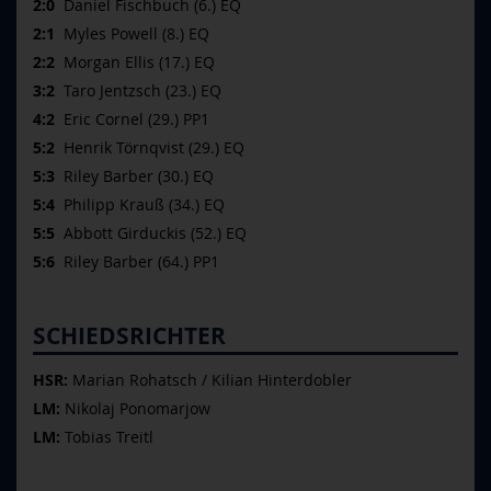
2:0
Daniel Fischbuch (6.) EQ
2:1
Myles Powell (8.) EQ
2:2
Morgan Ellis (17.) EQ
3:2
Taro Jentzsch (23.) EQ
4:2
Eric Cornel (29.) PP1
5:2
Henrik Törnqvist (29.) EQ
5:3
Riley Barber (30.) EQ
5:4
Philipp Krauß (34.) EQ
5:5
Abbott Girduckis (52.) EQ
5:6
Riley Barber (64.) PP1
SCHIEDSRICHTER
HSR:
Marian Rohatsch / Kilian Hinterdobler
LM:
Nikolaj Ponomarjow
LM:
Tobias Treitl