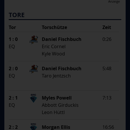
Anzeige
TORE
Tor
Torschütze
Zeit
SS
1. Assistent
1 : 0
Daniel Fischbuch
0:26
2. Assistent
EQ
Eric Cornel
Kyle Wood
2 : 0
Daniel Fischbuch
5:48
EQ
Taro Jentzsch
2 : 1
Myles Powell
7:13
EQ
Abbott Girduckis
Leon Hüttl
2 : 2
Morgan Ellis
16:56