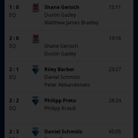
SS
1. Assistent
1 : 0
Shane Gersich
15:11
2. Assistent
EQ
Dustin Gazley
Matthew James Bradley
2 : 0
19:16
EQ
Shane Gersich
Dustin Gazley
2 : 1
Riley Barber
23:27
EQ
Daniel Schmölz
Peter Abbandonato
2 : 2
Philipp Preto
28:24
EQ
Philipp Krauß
2 : 3
Daniel Schmölz
45:05