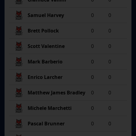
Samuel Harvey
0
0
Brett Pollock
0
0
Scott Valentine
0
0
Mark Barberio
0
0
Enrico Larcher
0
0
Matthew James Bradley
0
0
Michele Marchetti
0
0
Pascal Brunner
0
0