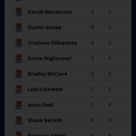
Daniel Mantenuto
0
0
Dustin Gazley
0
0
Cristiano DiGiacinto
0
0
Enrico Miglioranzi
0
0
Bradley McClure
0
0
Cole Schneider
0
0
Jason Seed
0
0
Shane Gersich
0
0
Gianluca Vallini
0
0