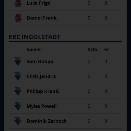
Luca Frigo
0
0
Daniel Frank
0
0
ERC INGOLSTADT
Spieler
SOG
+/-
Sam Ruopp
0
0
Chris Jandric
0
0
Philipp Krauß
0
0
Myles Powell
0
0
Dominik Zerhoch
0
0