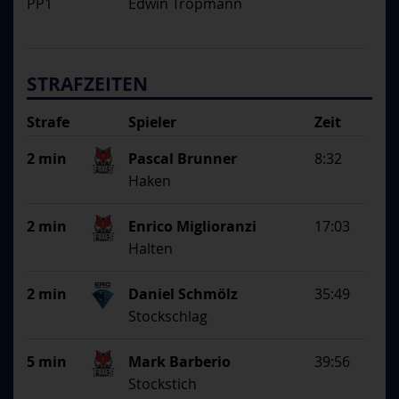
PP1
Edwin Tropmann
STRAFZEITEN
Strafe
Spieler
Zeit
Begründung
2 min
Pascal Brunner
8:32
Haken
2 min
Enrico Miglioranzi
17:03
Halten
2 min
Daniel Schmölz
35:49
Stockschlag
5 min
Mark Barberio
39:56
Stockstich