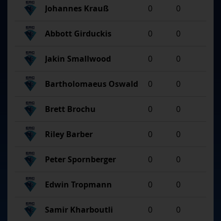
Johannes Krauß
0
0
Abbott Girduckis
0
0
Jakin Smallwood
0
0
Bartholomaeus Oswald
0
0
Brett Brochu
0
0
Riley Barber
0
0
Peter Spornberger
0
0
Edwin Tropmann
0
0
Samir Kharboutli
0
0