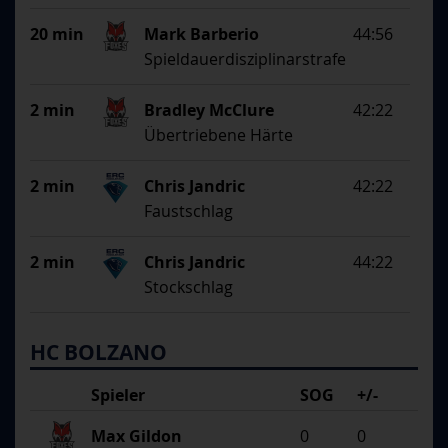
20 min
Mark Barberio
44:56
Spieldauerdisziplinarstrafe
2 min
Bradley McClure
42:22
Übertriebene Härte
2 min
Chris Jandric
42:22
Faustschlag
2 min
Chris Jandric
44:22
Stockschlag
HC BOLZANO
Spieler
SOG
+/-
Max Gildon
0
0