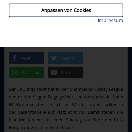
Anpassen von Cookies
Riley Barber brachte die Panther mit seinem Tor ins
Impressum
BOZ - ERCI 2:3
// MITTWOCH, 08.10.2025
Spiel. Foto: Vanna Antonello
ERC STEHT IM CHL-
ACHTELFINALE
teilen
twittern
WhatsApp
E-Mail
Der ERC Ingolstadt hat in der Champions Hockey League
den dritten Sieg in Folge gefeiert. Im Auswärtsspiel beim
HC Bozen setzten sie sich mit 3:2 durch und rückten in
der Gesamttabelle auf Platz acht vor. Damit stehen die
Blau-Weißen bereits einen Spieltag vor Ende der CHL-
Hauptrunde sich im Achtelfinale.