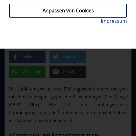
Anpassen von Cookies
Christoph Gawlik ist morgen als einer von vier
Impressum
PROFIS, TICKETS, FANS
// SAMSTAG,
Meisterpanthern in der SATURN-Arena zu Gast. Foto:
20.01.2024
Bösl/kbumm.de
MORGEN IM STADION
teilen
twittern
WhatsApp
E-Mail
Die Jubiläumswoche des ERC Ingolstadt endet morgen
mit dem Heimspiel gegen die Schwenninger Wild Wings
(16:30 Uhr). Was für ein umfangreiches
Rahmenprogramm alle Stadionbesucher erwartet, haben
wir kompakt zusammengefasst.