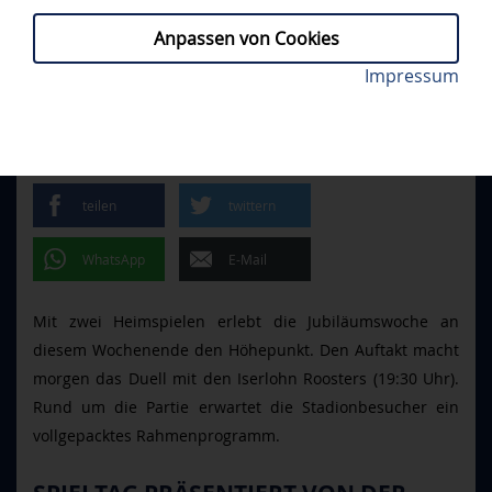
Anpassen von Cookies
Die Meisterpanther Patrick Köppchen (li.) und Derek
Impressum
PROFIS, TICKETS, FANS
// DONNERSTAG,
Dinger sind morgen in der SATURN-Arena zu Gast.
18.01.2024
Foto: City-Press
MORGEN IM STADION
teilen
twittern
WhatsApp
E-Mail
Mit zwei Heimspielen erlebt die Jubiläumswoche an
diesem Wochenende den Höhepunkt. Den Auftakt macht
morgen das Duell mit den Iserlohn Roosters (19:30 Uhr).
Rund um die Partie erwartet die Stadionbesucher ein
vollgepacktes Rahmenprogramm.