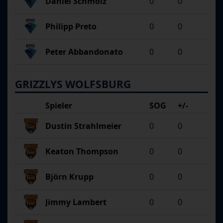
Daniel Schmölz
0
0
Philipp Preto
0
0
Peter Abbandonato
0
0
GRIZZLYS WOLFSBURG
Spieler
SOG
+/-
Dustin Strahlmeier
0
0
Keaton Thompson
0
0
Björn Krupp
0
0
Jimmy Lambert
0
0