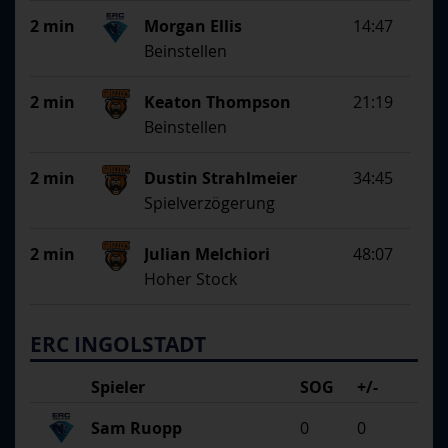
2 min
Morgan Ellis
14:47
Beinstellen
2 min
Keaton Thompson
21:19
Beinstellen
2 min
Dustin Strahlmeier
34:45
Spielverzögerung
2 min
Julian Melchiori
48:07
Hoher Stock
ERC INGOLSTADT
Spieler
SOG
+/-
Sam Ruopp
0
0