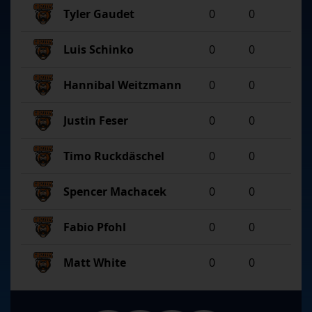
Tyler Gaudet
0
0
Luis Schinko
0
0
Hannibal Weitzmann
0
0
Justin Feser
0
0
Timo Ruckdäschel
0
0
Spencer Machacek
0
0
Fabio Pfohl
0
0
Matt White
0
0