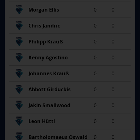
Morgan Ellis
0
0
Chris Jandric
0
0
Philipp Krauß
0
0
Kenny Agostino
0
0
Johannes Krauß
0
0
Abbott Girduckis
0
0
Jakin Smallwood
0
0
Leon Hüttl
0
0
Bartholomaeus Oswald
0
0