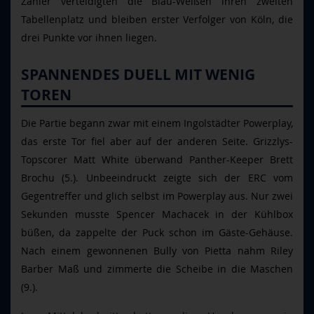
Zähler verteidigten die Blau-Weißen ihren zweiten
Tabellenplatz und bleiben erster Verfolger von Köln, die
drei Punkte vor ihnen liegen.
SPANNENDES DUELL MIT WENIG
TOREN
Die Partie begann zwar mit einem Ingolstädter Powerplay,
das erste Tor fiel aber auf der anderen Seite. Grizzlys-
Topscorer Matt White überwand Panther-Keeper Brett
Brochu (5.). Unbeeindruckt zeigte sich der ERC vom
Gegentreffer und glich selbst im Powerplay aus. Nur zwei
Sekunden musste Spencer Machacek in der Kühlbox
büßen, da zappelte der Puck schon im Gäste-Gehäuse.
Nach einem gewonnenen Bully von Pietta nahm Riley
Barber Maß und zimmerte die Scheibe in die Maschen
(9.).