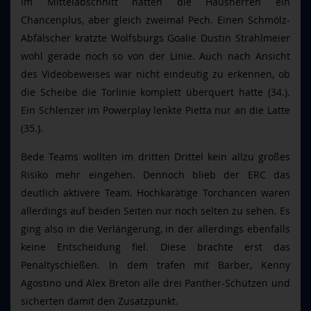
Im Mittelabschnitt hatten die Hausherren ein
Chancenplus, aber gleich zweimal Pech. Einen Schmölz-
Abfälscher kratzte Wolfsburgs Goalie Dustin Strahlmeier
wohl gerade noch so von der Linie. Auch nach Ansicht
des Videobeweises war nicht eindeutig zu erkennen, ob
die Scheibe die Torlinie komplett überquert hatte (34.).
Ein Schlenzer im Powerplay lenkte Pietta nur an die Latte
(35.).
Bede Teams wollten im dritten Drittel kein allzu großes
Risiko mehr eingehen. Dennoch blieb der ERC das
deutlich aktivere Team. Hochkarätige Torchancen waren
allerdings auf beiden Seiten nur noch selten zu sehen. Es
ging also in die Verlängerung, in der allerdings ebenfalls
keine Entscheidung fiel. Diese brachte erst das
Penaltyschießen. In dem trafen mit Barber, Kenny
Agostino und Alex Breton alle drei Panther-Schützen und
sicherten damit den Zusatzpunkt.