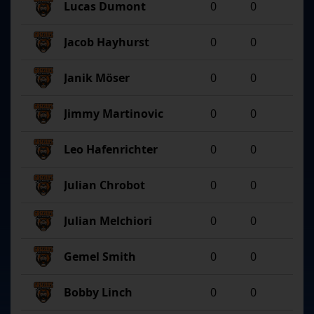
Lucas Dumont
0
0
Jacob Hayhurst
0
0
Janik Möser
0
0
Jimmy Martinovic
0
0
Leo Hafenrichter
0
0
Julian Chrobot
0
0
Julian Melchiori
0
0
Gemel Smith
0
0
Bobby Linch
0
0