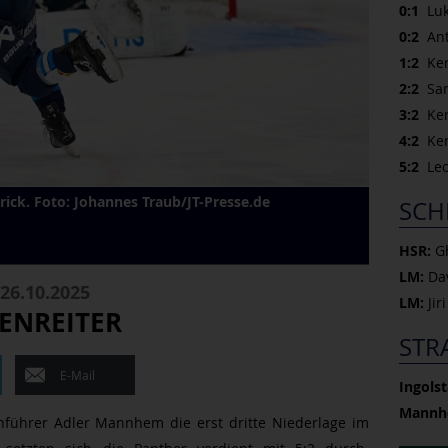
0:1
Luke
0:2
Ant
1:2
Kenn
2:2
Sam
3:2
Ken
4:2
Ken
5:2
Leon
rick. Foto: Johannes Traub/JT-Presse.de
SCH
HSR:
Gh
LM:
Dav
26.10.2025
LM:
Jir
ZENREITER
STR
E-Mail
Ingolst
Mannh
nführer Adler Mannhem die erst dritte Niederlage im