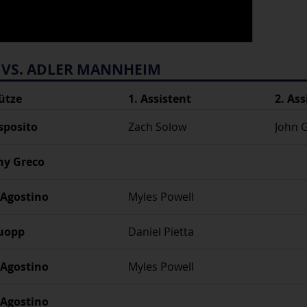
T VS. ADLER MANNHEIM
ütze
1. Assistent
2. Ass
sposito
Zach Solow
John 
ny Greco
Agostino
Myles Powell
uopp
Daniel Pietta
Agostino
Myles Powell
Agostino