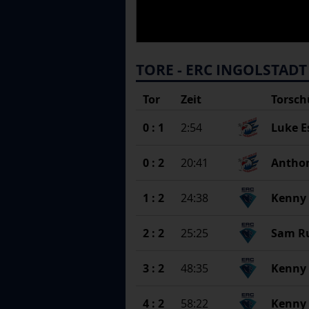
TORE
- ERC INGOLSTAD
Tor
Zeit
Torsch
0 : 1
2:54
Luke E
0 : 2
20:41
Antho
1 : 2
24:38
Kenny 
2 : 2
25:25
Sam R
3 : 2
48:35
Kenny 
4 : 2
58:22
Kenny 