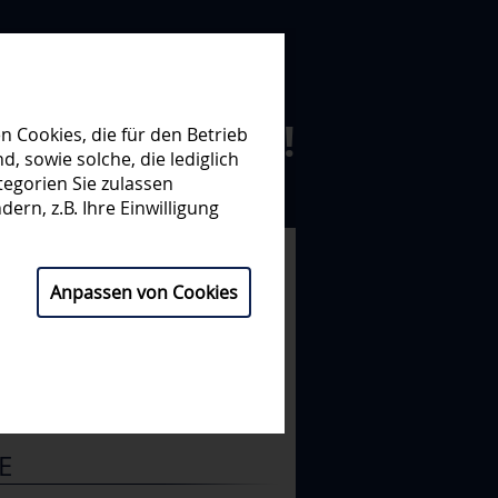
N ZUSAMMEN!
 Cookies, die für den Betrieb
 sowie solche, die lediglich
egorien Sie zulassen
NISATION
PARTNER
ern, z.B. Ihre Einwilligung
 14. SPIELTAG
Anpassen von Cookies
5 : 2
(0:1, 2:1, 3:0)
CI
MAN
E