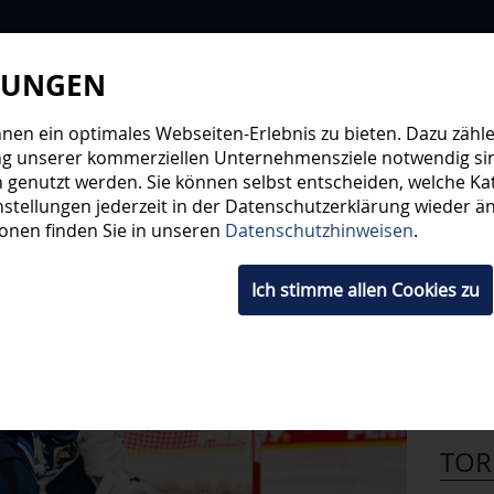
LUNGEN
WIR
STEHE
en ein optimales Webseiten-Erlebnis zu bieten. Dazu zählen
ng unserer kommerziellen Unternehmensziele notwendig sind,
 genutzt werden. Sie können selbst entscheiden, welche Kat
HWUCHS
TICKETS
SHOP
FANS
ORGA
stellungen jederzeit in der Datenschutzerklärung wieder änd
ionen finden Sie in unseren
Datenschutzhinweisen
.
DEL,
Ich stimme allen Cookies zu
ER
TOR