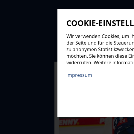
COOKIE-EINSTEL
Wir verwenden Cookies, um Ihn
der Seite und für die Steueru
zu anonymen Statistikzwecken
NEWS
PROFIS
NAC
möchten. Sie können diese Ein
widerrufen. Weitere Informat
XMAS-LOGE
Impressum