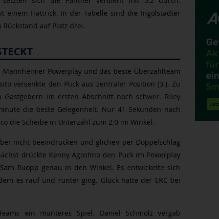
 setzten sich die Panther verdient mit 5:2 durch.
einem Hattrick. In der Tabelle sind die Ingolstädter
 Rückstand auf Platz drei.
STECKT
n Mannheimer Powerplay und das beste Überzahlteam
sito versenkte den Puck aus zentraler Position (3.). Zu
 Gastgebern im ersten Abschnitt noch schwer. Riley
minute die beste Gelegenheit. Nur 41 Sekunden nach
o die Scheibe in Unterzahl zum 2:0 im Winkel.
aber nicht beeindrucken und glichen per Doppelschlag
ächst drückte Kenny Agostino den Puck im Powerplay
e Sam Ruopp genau in den Winkel. Es entwickelte sich
 dem es rauf und runter ging. Glück hatte der ERC bei
 Teams ein munteres Spiel. Daniel Schmölz vergab