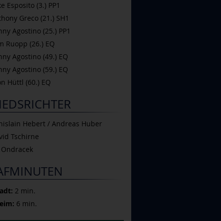
 Esposito (3.) PP1
hony Greco (21.) SH1
y Agostino (25.) PP1
 Ruopp (26.) EQ
ny Agostino (49.) EQ
ny Agostino (59.) EQ
 Hüttl (60.) EQ
IEDSRICHTER
islain Hebert / Andreas Huber
id Tschirne
i Ondracek
AFMINUTEN
adt:
2 min.
eim:
6 min.