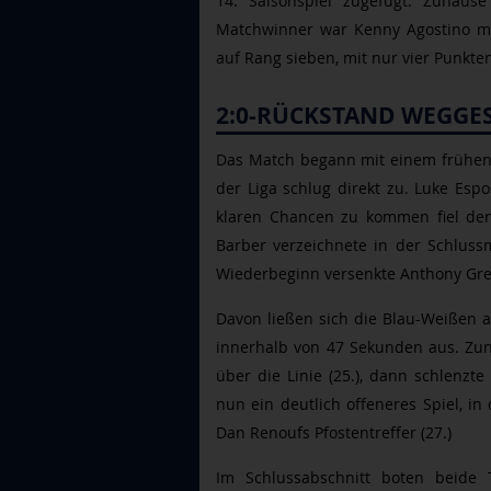
14. Saisonspiel zugefügt. Zuhause
Matchwinner war Kenny Agostino mit 
auf Rang sieben, mit nur vier Punkten
2:0-RÜCKSTAND WEGGE
Das Match begann mit einem frühe
der Liga schlug direkt zu. Luke Espo
klaren Chancen zu kommen fiel den
Barber verzeichnete in der Schluss
Wiederbeginn versenkte Anthony Grec
Davon ließen sich die Blau-Weißen 
innerhalb von 47 Sekunden aus. Zun
über die Linie (25.), dann schlenzt
nun ein deutlich offeneres Spiel, in
Dan Renoufs Pfostentreffer (27.)
Im Schlussabschnitt boten beide