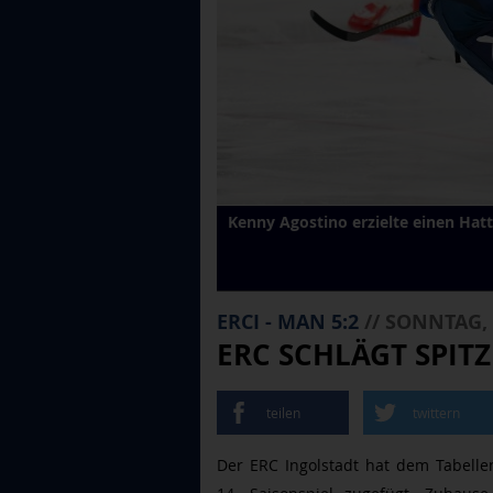
Kenny Agostino erzielte einen Hatt
ERCI - MAN 5:2
// SONNTAG, 
ERC SCHLÄGT SPIT
teilen
twittern
Der ERC Ingolstadt hat dem Tabelle