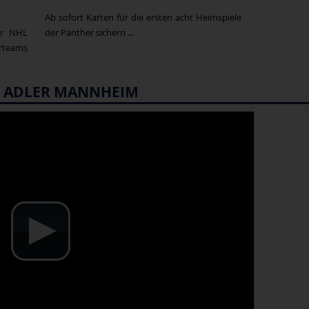
Ab sofort Karten für die ersten acht Heimspiele
er NHL
der Panther sichern ...
erteams
S. ADLER MANNHEIM