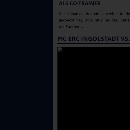
ALS CO-TRAINER
Der Kanadier, der ein Jahrzehnt in d
gecoacht hat, ist künftig Teil des Train
der Panther ...
PK: ERC INGOLSTADT V