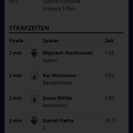
PP1
Gabriel Fontaine
Frederik Tiffels
STRAFZEITEN
Strafe
Spieler
Zeit
Begründung
2 min
Wojciech Stachowiak
1:58
Haken
2 min
Kai Wissmann
4:02
Bandencheck
2 min
Jonas Müller
5:49
Beinstellen
2 min
Daniel Pietta
28:11
0