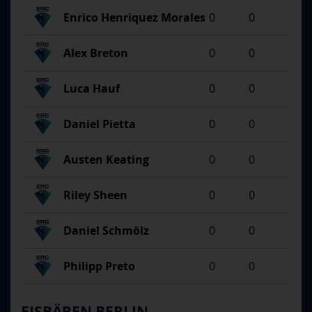
Enrico Henriquez Morales
0
0
Alex Breton
0
0
Luca Hauf
0
0
Daniel Pietta
0
0
Austen Keating
0
0
Riley Sheen
0
0
Daniel Schmölz
0
0
Philipp Preto
0
0
EISBÄREN BERLIN