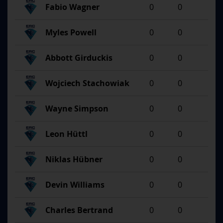
Fabio Wagner
0
0
Myles Powell
0
0
Abbott Girduckis
0
0
Wojciech Stachowiak
0
0
Wayne Simpson
0
0
Leon Hüttl
0
0
Niklas Hübner
0
0
Devin Williams
0
0
Charles Bertrand
0
0