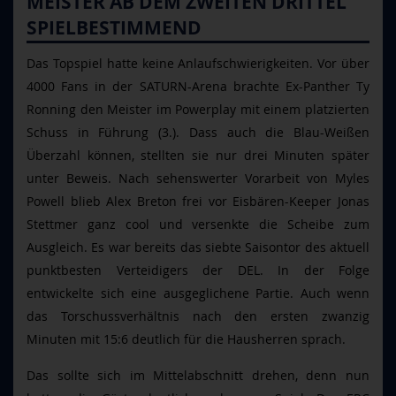
MEISTER AB DEM ZWEITEN DRITTEL
SPIELBESTIMMEND
Das Topspiel hatte keine Anlaufschwierigkeiten. Vor über
4000 Fans in der SATURN-Arena brachte Ex-Panther Ty
Ronning den Meister im Powerplay mit einem platzierten
Schuss in Führung (3.). Dass auch die Blau-Weißen
Überzahl können, stellten sie nur drei Minuten später
unter Beweis. Nach sehenswerter Vorarbeit von Myles
Powell blieb Alex Breton frei vor Eisbären-Keeper Jonas
Stettmer ganz cool und versenkte die Scheibe zum
Ausgleich. Es war bereits das siebte Saisontor des aktuell
punktbesten Verteidigers der DEL. In der Folge
entwickelte sich eine ausgeglichene Partie. Auch wenn
das Torschussverhältnis nach den ersten zwanzig
Minuten mit 15:6 deutlich für die Hausherren sprach.
Das sollte sich im Mittelabschnitt drehen, denn nun