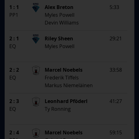
1 : 1
Alex Breton
5:33
PP1
Myles Powell
Devin Williams
2 : 1
Riley Sheen
29:21
EQ
Myles Powell
2 : 2
Marcel Noebels
33:58
EQ
Frederik Tiffels
Markus Niemeläinen
2 : 3
Leonhard Pföderl
41:27
EQ
Ty Ronning
2 : 4
Marcel Noebels
59:15