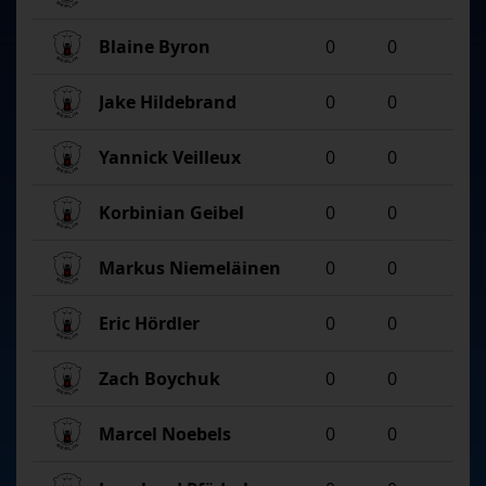
Blaine Byron
0
0
Jake Hildebrand
0
0
Yannick Veilleux
0
0
Korbinian Geibel
0
0
Markus Niemeläinen
0
0
Eric Hördler
0
0
Zach Boychuk
0
0
Marcel Noebels
0
0