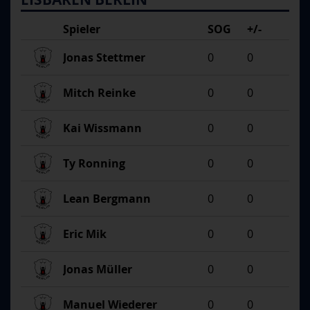
Spieler
SOG
+/-
Jonas Stettmer
0
0
Mitch Reinke
0
0
Kai Wissmann
0
0
Ty Ronning
0
0
Lean Bergmann
0
0
Eric Mik
0
0
Jonas Müller
0
0
Manuel Wiederer
0
0