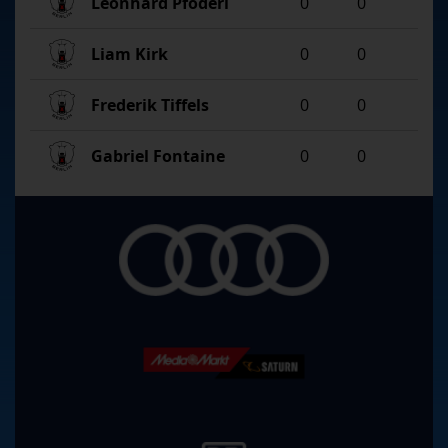
Leonhard Pföderl
0
0
Liam Kirk
0
0
Frederik Tiffels
0
0
Gabriel Fontaine
0
0