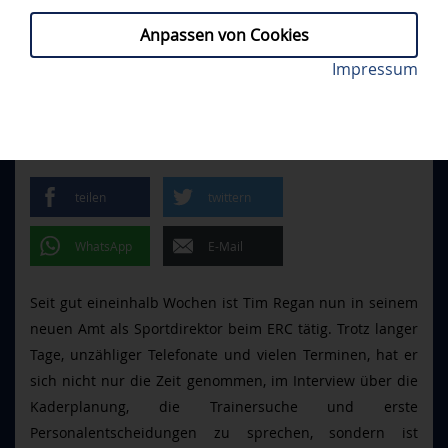
Anpassen von Cookies
Der neue Sportdirektor Tim Regan im Interview.
Impressum
PROFIS
// MITTWOCH, 27.04.2022
Foto: Johannes Traub/JT-Presse.de
SPORTDIREKTOR TIM REGAN
IM INTERVIEW
teilen
twittern
WhatsApp
E-Mail
Seit gut eineinhalb Wochen ist Tim Regan nun in seinem
neuen Amt als Sportdirektor beim ERC tätig. Trotz langer
Tage, unzähliger Telefonate und vielen Terminen, hat er
sich nicht nur die Zeit genommen, im Interview über die
Kaderplanung, die Trainersuche und erste
Personalentscheidungen zu sprechen, sondern ist