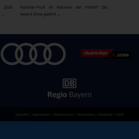
 2030
Panther-Profi im Rahmen der PENNY DEL
...
Award Show geehrt ...
Kontakt
|
Impressum
|
Datenschutz
|
Newsletter
|
Feedback
|
AGB