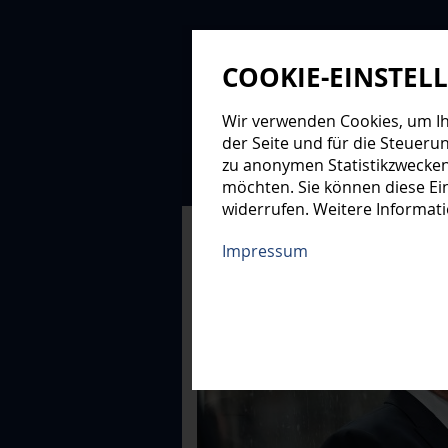
COOKIE-EINSTEL
Wir verwenden Cookies, um Ihn
der Seite und für die Steueru
zu anonymen Statistikzwecken
NEWS
PROFIS
NAC
möchten. Sie können diese Ein
widerrufen. Weitere Informat
XMAS-LOGE
Impressum