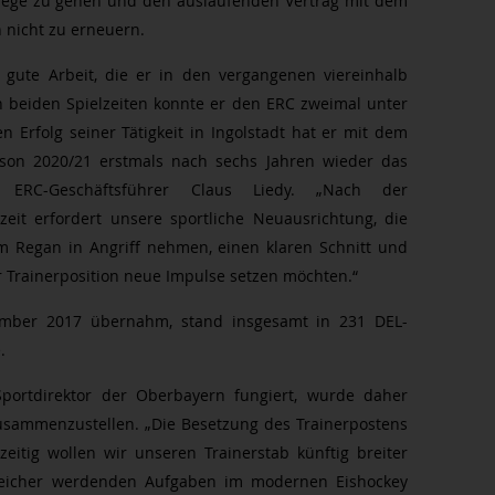
Wege zu gehen und den auslaufenden Vertrag mit dem
nicht zu erneuern.
gute Arbeit, die er in den vergangenen viereinhalb
en beiden Spielzeiten konnte er den ERC zweimal unter
 Erfolg seiner Tätigkeit in Ingolstadt hat er mit dem
son 2020/21 erstmals nach sechs Jahren wieder das
agt ERC-Geschäftsführer Claus Liedy. „Nach der
eit erfordert unsere sportliche Neuausrichtung, die
m Regan in Angriff nehmen, einen klaren Schnitt und
r Trainerposition neue Impulse setzen möchten.“
ember 2017 übernahm, stand insgesamt in 231 DEL-
.
Sportdirektor der Oberbayern fungiert, wurde daher
zusammenzustellen. „Die Besetzung des Trainerpostens
hzeitig wollen wir unseren Trainerstab künftig breiter
reicher werdenden Aufgaben im modernen Eishockey