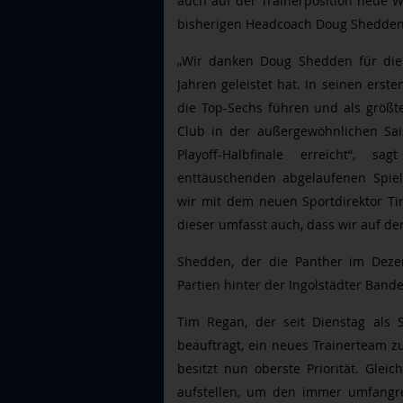
auch auf der Trainerposition neue 
bisherigen Headcoach Doug Shedden 
„Wir danken Doug Shedden für die 
Jahren geleistet hat. In seinen erst
die Top-Sechs führen und als größten
Club in der außergewöhnlichen Sai
Playoff-Halbfinale erreicht“, s
enttäuschenden abgelaufenen Spielz
wir mit dem neuen Sportdirektor Ti
dieser umfasst auch, dass wir auf de
Shedden, der die Panther im Dez
Partien hinter der Ingolstädter Bande
Tim Regan, der seit Dienstag als 
beauftragt, ein neues Trainerteam 
besitzt nun oberste Priorität. Gleic
aufstellen, um den immer umfang