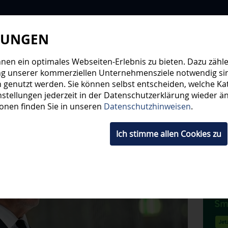
LUNGEN
WIR
STEHE
en ein optimales Webseiten-Erlebnis zu bieten. Dazu zählen
ng unserer kommerziellen Unternehmensziele notwendig sind,
 genutzt werden. Sie können selbst entscheiden, welche Kat
HWUCHS
TICKETS
SHOP
FANS
ORGA
stellungen jederzeit in der Datenschutzerklärung wieder änd
ionen finden Sie in unseren
Datenschutzhinweisen
.
Ich stimme allen Cookies zu