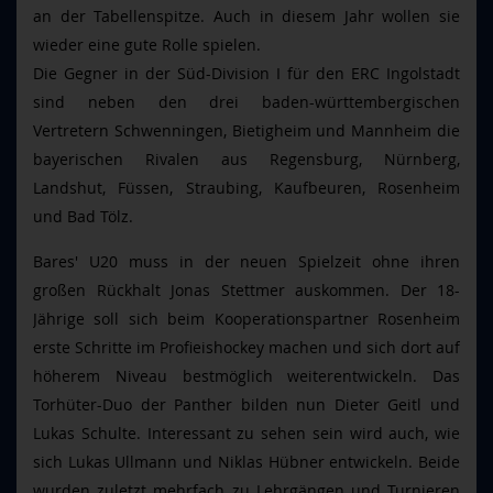
an der Tabellenspitze. Auch in diesem Jahr wollen sie
wieder eine gute Rolle spielen.
Die Gegner in der Süd-Division I für den ERC Ingolstadt
sind neben den drei baden-württembergischen
Vertretern Schwenningen, Bietigheim und Mannheim die
bayerischen Rivalen aus Regensburg, Nürnberg,
Landshut, Füssen, Straubing, Kaufbeuren, Rosenheim
und Bad Tölz.
Bares' U20 muss in der neuen Spielzeit ohne ihren
großen Rückhalt Jonas Stettmer auskommen. Der 18-
Jährige soll sich beim Kooperationspartner Rosenheim
erste Schritte im Profieishockey machen und sich dort auf
höherem Niveau bestmöglich weiterentwickeln. Das
Torhüter-Duo der Panther bilden nun Dieter Geitl und
Lukas Schulte. Interessant zu sehen sein wird auch, wie
sich Lukas Ullmann und Niklas Hübner entwickeln. Beide
wurden zuletzt mehrfach zu Lehrgängen und Turnieren