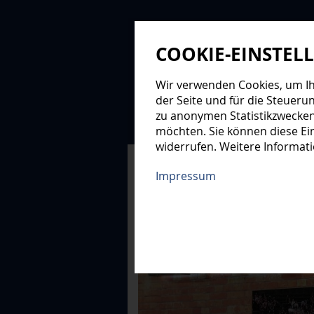
COOKIE-EINSTEL
Wir verwenden Cookies, um Ihn
der Seite und für die Steueru
zu anonymen Statistikzwecken
NEWS
PROFIS
NAC
möchten. Sie können diese Ein
widerrufen. Weitere Informat
XMAS-LOGE
Impressum