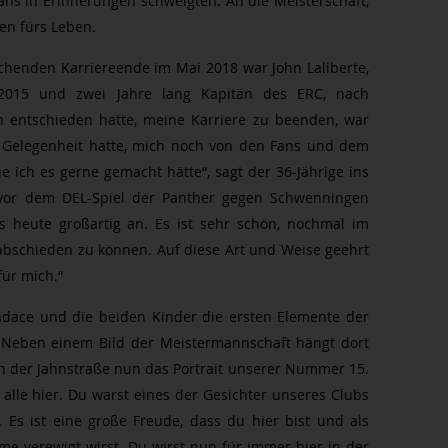
ans in Erinnerungen schwelgten. An die Meisterschaft,
en fürs Leben.
chenden Karriereende im Mai 2018 war John Laliberte,
r 2015 und zwei Jahre lang Kapitän des ERC, nach
 entschieden hatte, meine Karriere zu beenden, war
ie Gelegenheit hatte, mich noch von den Fans und dem
 ich es gerne gemacht hätte“, sagt der 36-Jährige ins
r vor dem DEL-Spiel der Panther gegen Schwenningen
as heute großartig an. Es ist sehr schön, nochmal im
rabschieden zu können. Auf diese Art und Weise geehrt
für mich.“
dace und die beiden Kinder die ersten Elemente der
. Neben einem Bild der Meistermannschaft hängt dort
on der Jahnstraße nun das Portrait unserer Nummer 15.
alle hier. Du warst eines der Gesichter unseres Clubs
 Es ist eine große Freude, dass du hier bist und als
ame verewigt wirst. Du wirst nun für immer hier in der