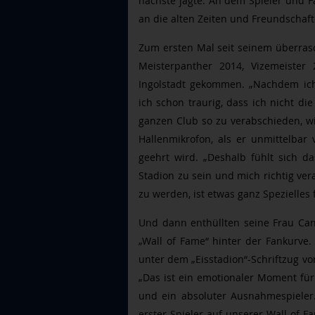
nächste jagte. An dem Spieler und F
an die alten Zeiten und Freundschaft
Zum ersten Mal seit seinem überras
Meisterpanther 2014, Vizemeiste
Ingolstadt gekommen. „Nachdem ich
ich schon traurig, dass ich nicht d
ganzen Club so zu verabschieden, wie
Hallenmikrofon, als er unmittelba
geehrt wird. „Deshalb fühlt sich d
Stadion zu sein und mich richtig ve
zu werden, ist etwas ganz Spezielles 
Und dann enthüllten seine Frau Can
„Wall of Fame“ hinter der Fankurve
unter dem „Eisstadion“-Schriftzug v
„Das ist ein emotionaler Moment für 
und ein absoluter Ausnahmespieler.
erster Spieler auf unserer Wall of F