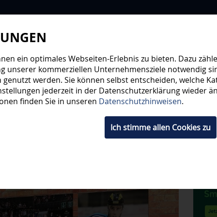
LUNGEN
WIR
STEHE
en ein optimales Webseiten-Erlebnis zu bieten. Dazu zählen
ng unserer kommerziellen Unternehmensziele notwendig sind,
 genutzt werden. Sie können selbst entscheiden, welche Kat
HWUCHS
TICKETS
SHOP
FANS
ORGA
stellungen jederzeit in der Datenschutzerklärung wieder änd
ionen finden Sie in unseren
Datenschutzhinweisen
.
Ich stimme allen Cookies zu