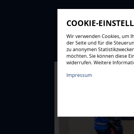
COOKIE-EINSTEL
Wir verwenden Cookies, um Ihn
der Seite und für die Steueru
zu anonymen Statistikzwecken
NEWS
PROFIS
NAC
möchten. Sie können diese Ein
widerrufen. Weitere Informat
XMAS-LOGE
Impressum