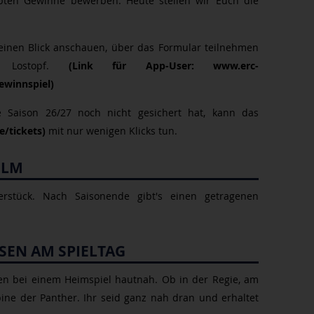
bten Gewinne bewerben. Heute stellen wir Euch die
 einen Blick anschauen, über das Formular teilnehmen
 Lostopf.
(Link für App-User: www.erc-
ewinnspiel)
e Saison 26/27 noch nicht gesichert hat, kann das
e/tickets)
mit nur wenigen Klicks tun.
ELM
erstück. Nach Saisonende gibt's einen getragenen
SSEN AM SPIELTAG
sen bei einem Heimspiel hautnah. Ob in der Regie, am
ine der Panther. Ihr seid ganz nah dran und erhaltet