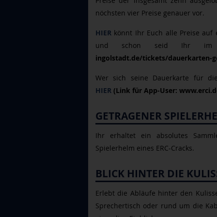
Preise der insgesamt zehn ausgelo
nöchsten vier Preise genauer vor.
HIER
könnt Ihr Euch alle Preise auf
und schon seid Ihr im
ingolstadt.de/tickets/dauerkarten-g
Wer sich seine Dauerkarte für di
HIER
(Link für App-User: www.erci.d
GETRAGENER SPIELERH
Ihr erhaltet ein absolutes Samml
Spielerhelm eines ERC-Cracks.
BLICK HINTER DIE KULI
Erlebt die Abläufe hinter den Kulis
Sprechertisch oder rund um die Kab