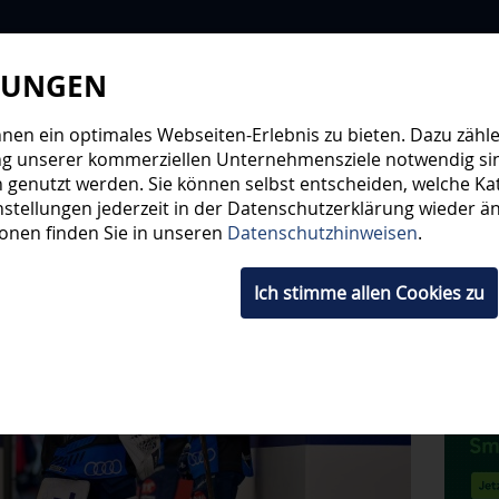
LUNGEN
WIR
STEHE
en ein optimales Webseiten-Erlebnis zu bieten. Dazu zählen
ng unserer kommerziellen Unternehmensziele notwendig sind,
 genutzt werden. Sie können selbst entscheiden, welche Kat
HWUCHS
TICKETS
SHOP
FANS
ORGA
stellungen jederzeit in der Datenschutzerklärung wieder änd
ionen finden Sie in unseren
Datenschutzhinweisen
.
Ich stimme allen Cookies zu