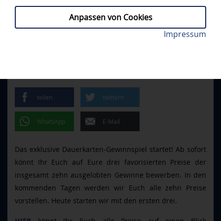
Anpassen von Cookies
Einen Schläger der Panther-Profis gewinnen. Foto:
Impressum
TICKETS, FANS
// SAMSTAG, 23.05.2026
Johannes Traub/JT-Presse.de
DAUERKARTEN-GEWINNSPIEL
STARTET
teilen
twittern
WhatsApp
E-Mail
Das exklusive Dauerkarten-Gewinnspiel startet! Ab sofort
könnt Ihr Euch auf Eure drei favorisierten Preise der
insgesamt zehn ausgelobten Gewinne bewerben. In den
kommenden Tagen werden wir Euch alle zehn Preise
vorstellen. Heute starten wir mit den ersten drei.
könnt Ihr Euch alle Preise auf einen Blick