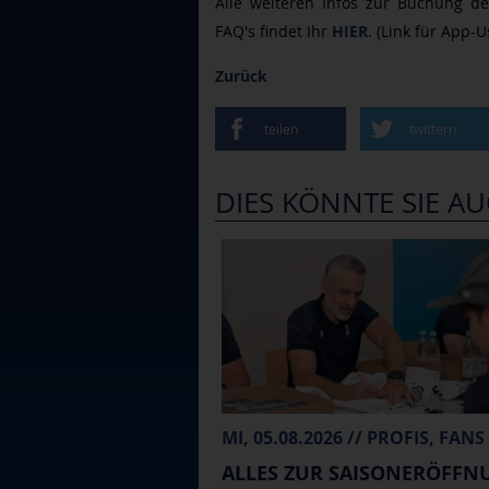
Alle weiteren Infos zur Buchung de
FAQ's findet Ihr
HIER
. (Link für App-
Zurück
teilen
twittern
DIES KÖNNTE SIE AU
MI, 05.08.2026 // PROFIS, FANS
ALLES ZUR SAISONERÖFFN