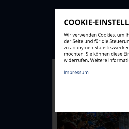
COOKIE-EINSTEL
Wir verwenden Cookies, um Ihn
der Seite und für die Steueru
zu anonymen Statistikzwecken
NEWS
PROFIS
NAC
möchten. Sie können diese Ein
widerrufen. Weitere Informat
XMAS-LOGE
Impressum