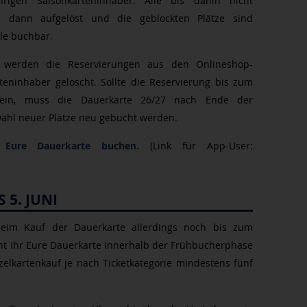
ährigen Saisonkarteninhaber. Alle bis dahin nicht
 dann aufgelöst und die geblockten Plätze sind
lle buchbar.
t werden die Reservierungen aus den Onlineshop-
teninhaber gelöscht. Sollte die Reservierung bis zum
sein, muss die Dauerkarte 26/27 nach Ende der
swahl neuer Plätze neu gebucht werden.
Eure Dauerkarte buchen.
(Link für App-User:
 5. JUNI
beim Kauf der Dauerkarte allerdings noch bis zum
Bucht Ihr Eure Dauerkarte innerhalb der Frühbucherphase
zelkartenkauf je nach Ticketkategorie mindestens fünf