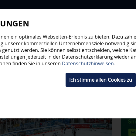
LUNGEN
WIR
STEHE
en ein optimales Webseiten-Erlebnis zu bieten. Dazu zählen
ng unserer kommerziellen Unternehmensziele notwendig sind,
 genutzt werden. Sie können selbst entscheiden, welche Kat
HWUCHS
TICKETS
SHOP
FANS
ORGA
stellungen jederzeit in der Datenschutzerklärung wieder änd
ionen finden Sie in unseren
Datenschutzhinweisen
.
Ich stimme allen Cookies zu