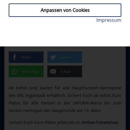
Anpassen von Cookies
Die Panther live erleben! Foto: Johannes Traub/JT-
Impressum
TICKETS
// DONNERSTAG, 27.11.2025
Presse.de
TICKETS FÜR ALLE
HEIMSPIELE
teilen
twittern
WhatsApp
E-Mail
Ab sofort sind Karten für alle Hauptrunden-Heimspiele
des ERC Ingolstadt erhältlich. Sichert Euch ab sofort Eure
Plätze für alle Partien in der SATURN-Arena bis zum
letzten Heimspiel der Hauptrunde am 13. März.
Sichert Euch Eure Plätze jederzeit im
Online-Ticketshop
.