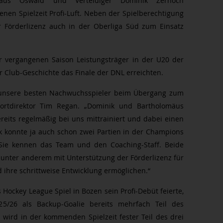
lomäus Oswald und Verteidiger Dominik Zerhoch
nen Spielzeit Profi-Luft. Neben der Spielberechtigung
 Förderlizenz auch in der Oberliga Süd zum Einsatz
r vergangenen Saison Leistungsträger in der U20 der
er Club-Geschichte das Finale der DNL erreichten.
, unsere besten Nachwuchsspieler beim Übergang zum
Sportdirektor Tim Regan. „Dominik und Bartholomäus
eits regelmäßig bei uns mittrainiert und dabei einen
k konnte ja auch schon zwei Partien in der Champions
 Sie kennen das Team und den Coaching-Staff. Beide
 unter anderem mit Unterstützung der Förderlizenz für
 ihre schrittweise Entwicklung ermöglichen.“
ockey League Spiel in Bozen sein Profi-Debüt feierte,
5/26 als Backup-Goalie bereits mehrfach Teil des
 wird in der kommenden Spielzeit fester Teil des drei