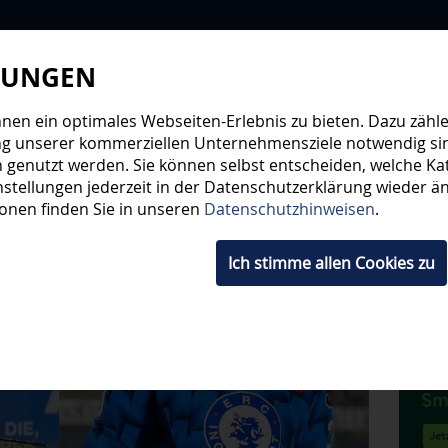
LUNGEN
WIR
STEHE
en ein optimales Webseiten-Erlebnis zu bieten. Dazu zählen
ng unserer kommerziellen Unternehmensziele notwendig sind,
 genutzt werden. Sie können selbst entscheiden, welche Kat
HWUCHS
TICKETS
SHOP
FANS
ORGA
stellungen jederzeit in der Datenschutzerklärung wieder änd
ionen finden Sie in unseren
Datenschutzhinweisen
.
Ich stimme allen Cookies zu