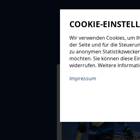
COOKIE-EINSTEL
Wir verwenden Cookies, um Ihn
der Seite und für die Steueru
zu anonymen Statistikzwecken
NEWS
PROFIS
NAC
möchten. Sie können diese Ein
widerrufen. Weitere Informat
XMAS-LOGE
Impressum