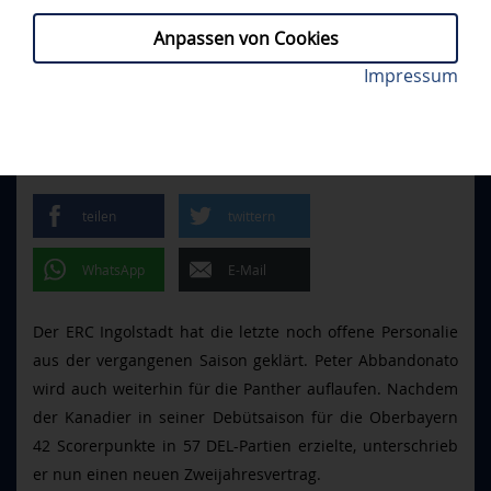
Anpassen von Cookies
Peter Abbandonato freut sich auf zwei weitere Jahre
Impressum
PROFIS
// MITTWOCH, 10.06.2026
in blau-weiß. Foto: Johannes Traub/JT-PResse.de
ABBANDONATO BLEIBT EIN
PANTHER
teilen
twittern
WhatsApp
E-Mail
Der ERC Ingolstadt hat die letzte noch offene Personalie
aus der vergangenen Saison geklärt. Peter Abbandonato
wird auch weiterhin für die Panther auflaufen. Nachdem
der Kanadier in seiner Debütsaison für die Oberbayern
42 Scorerpunkte in 57 DEL-Partien erzielte, unterschrieb
er nun einen neuen Zweijahresvertrag.