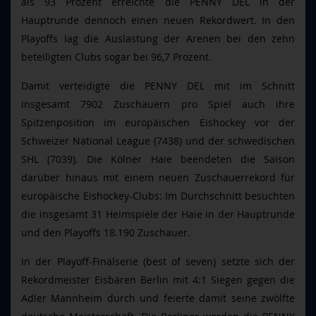
als 93 Prozent erreichte die PENNY DEL in der
Hauptrunde dennoch einen neuen Rekordwert. In den
Playoffs lag die Auslastung der Arenen bei den zehn
beteiligten Clubs sogar bei 96,7 Prozent.
Damit verteidigte die PENNY DEL mit im Schnitt
insgesamt 7902 Zuschauern pro Spiel auch ihre
Spitzenposition im europäischen Eishockey vor der
Schweizer National League (7438) und der schwedischen
SHL (7039). Die Kölner Haie beendeten die Saison
darüber hinaus mit einem neuen Zuschauerrekord für
europäische Eishockey-Clubs: Im Durchschnitt besuchten
die insgesamt 31 Heimspiele der Haie in der Hauptrunde
und den Playoffs 18.190 Zuschauer.
In der Playoff-Finalserie (best of seven) setzte sich der
Rekordmeister Eisbären Berlin mit
4:1 Siegen gegen die
Adler Mannheim durch und feierte damit seine zwölfte