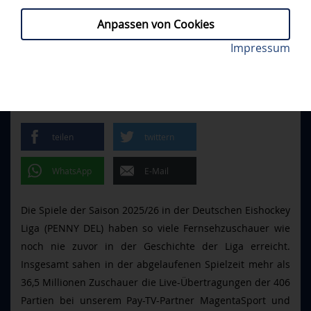
Anpassen von Cookies
Neue Rekordzahlen für die PENNY DEL im TV. Foto:
Impressum
PROFIS
// DONNERSTAG, 07.05.2026
City-Press
DEL ERREICHT SO VIELE TV-
ZUSCHAUER WIE NOCH NIE
teilen
twittern
WhatsApp
E-Mail
Die Spiele der Saison 2025/26 in der Deutschen Eishockey
Liga (PENNY DEL) haben so viele Fernsehzuschauer wie
noch nie zuvor in der Geschichte der Liga erreicht.
Insgesamt sahen in der abgelaufenen Spielzeit mehr als
36,5 Millionen Zuschauer die Live-Übertragungen der
406
Partien bei unserem Pay-TV-Partner MagentaSport und