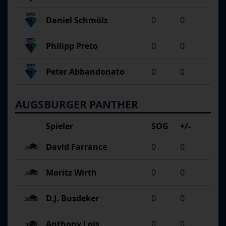
Daniel Schmölz
0
0
Philipp Preto
0
0
Peter Abbandonato
0
0
AUGSBURGER PANTHER
Spieler
SOG
+/-
David Farrance
0
0
Moritz Wirth
0
0
D.J. Busdeker
0
0
Anthony Lois
0
0