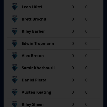
Leon Hüttl
0
0
Brett Brochu
0
0
Riley Barber
0
0
Edwin Tropmann
0
0
Alex Breton
0
0
Samir Kharboutli
0
0
Daniel Pietta
0
0
Austen Keating
0
0
Riley Sheen
0
0