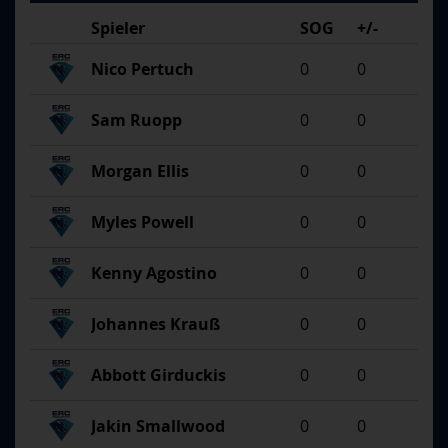
Spieler
SOG
+/-
Nico Pertuch
0
0
Sam Ruopp
0
0
Morgan Ellis
0
0
Myles Powell
0
0
Kenny Agostino
0
0
Johannes Krauß
0
0
Abbott Girduckis
0
0
Jakin Smallwood
0
0