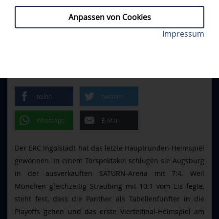
Anpassen von Cookies
Sieben Mal schlug der Puck im Augsburger Kasten
Impressum
ERCI - AEV 7:4
// FREITAG, 13.03.2026
ein. Foto: Johannes Traub/JT-Presse.de
TORFESTIVAL BEIM
DERBYSIEG
teilen
twittern
WhatsApp
E-Mail
Der ERC Ingolstadt hat das letzte Hauptrunden-Heimspiel
gewonnen. In einem Torspektakel schlugen sie Augsburg
in der ausverkauften SATURN-Arena mit 7:4. Weil
München gleichzeitig Straubing mit 10:1 vom Eis fegte,
steht fest, dass die Panther als Tabellenfünfter in die
Playoffs gehen und das erste Viertelfinal-Heimspiel am