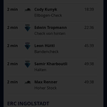
2 min
Cody Kunyk
18:39
Ellbogen-Check
2 min
Edwin Tropmann
22:36
Check von hinten
2 min
Leon Hüttl
45:39
Bandencheck
2 min
Samir Kharboutli
49:38
Halten
2 min
Max Renner
49:38
Hoher Stock
ERC INGOLSTADT