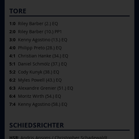
TORE
1:0
Riley Barber (2.) EQ
2:0
Riley Barber (10.) PP1
3:0
Kenny Agostino (13.) EQ
4:0
Philipp Preto (28.) EQ
4:1
Christian Hanke (34.) EQ
5:1
Daniel Schmölz (37.) EQ
5:2
Cody Kunyk (38.) EQ
6:2
Myles Powell (43.) EQ
6:3
Alexandre Grenier (51.) EQ
6:4
Moritz Wirth (54.) EQ
7:4
Kenny Agostino (58.) EQ
SCHIEDSRICHTER
HSR:
Andris Ansons / Christopher Schadewaldt