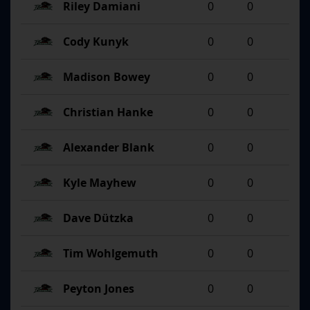
Riley Damiani
0
0
Cody Kunyk
0
0
Madison Bowey
0
0
Christian Hanke
0
0
Alexander Blank
0
0
Kyle Mayhew
0
0
Dave Dützka
0
0
Tim Wohlgemuth
0
0
Peyton Jones
0
0