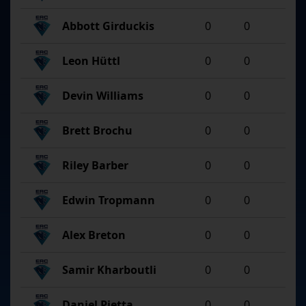
Abbott Girduckis
0
0
Leon Hüttl
0
0
Devin Williams
0
0
Brett Brochu
0
0
Riley Barber
0
0
Edwin Tropmann
0
0
Alex Breton
0
0
Samir Kharboutli
0
0
Daniel Pietta
0
0