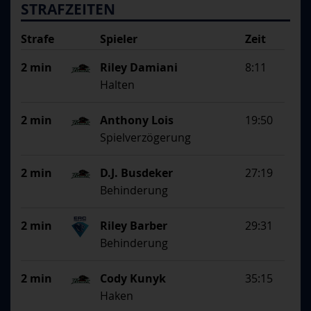
STRAFZEITEN
Strafe
Spieler
Zeit
Begründung
2 min
Riley Damiani
8:11
Halten
2 min
Anthony Lois
19:50
Spielverzögerung
2 min
D.J. Busdeker
27:19
Behinderung
2 min
Riley Barber
29:31
Behinderung
2 min
Cody Kunyk
35:15
Haken