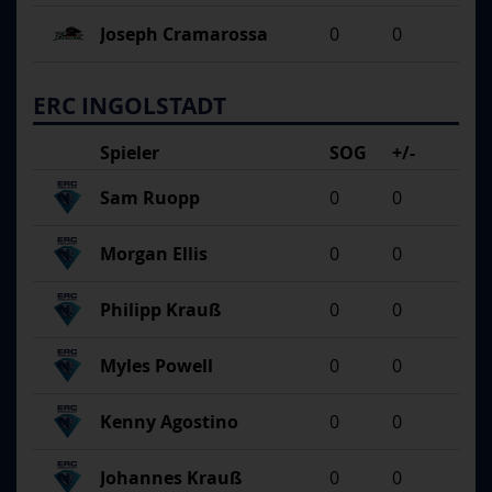
Joseph Cramarossa
0
0
ERC INGOLSTADT
Spieler
SOG
+/-
Sam Ruopp
0
0
Morgan Ellis
0
0
Philipp Krauß
0
0
Myles Powell
0
0
Kenny Agostino
0
0
Johannes Krauß
0
0