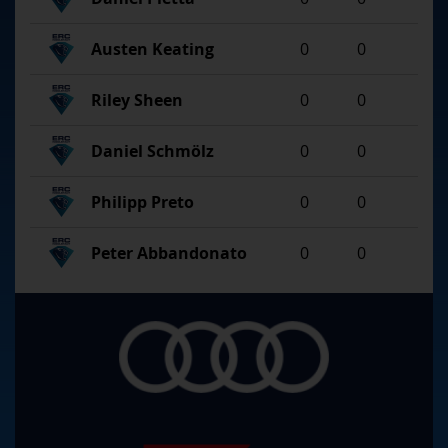
Austen Keating
0
0
Riley Sheen
0
0
Daniel Schmölz
0
0
Philipp Preto
0
0
Peter Abbandonato
0
0