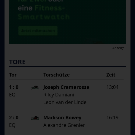
Anzeige
TORE
Tor
Torschütze
Zeit
SS
1. Assistent
1 : 0
Joseph Cramarossa
13:04
2. Assistent
EQ
Riley Damiani
Leon van der Linde
2 : 0
Madison Bowey
16:19
EQ
Alexandre Grenier