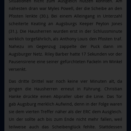
Situationen nicht zum Ausgleich nutzen konnten. Am
nähesten dran war Myles Powell, der die Scheibe an den
Pfosten lenkte (30.). Bei einem Alleingang in Unterzahl
scheiterte Keating an Augsburgs Keeper Peyton Jones
(31.). Die Hausherren wurden erst in der Schlussminute
wirklich torgefährlich, als Anthony Louis den Pfosten traf.
Nahezu im Gegenzug zappelte der Puck dann im
Augsburger Netz. Riley Barber hatte 17 Sekunden vor der
Pausensirene eine seiner gefürchteten Fackeln im Winkel
versenkt.
Das dritte Drittel war noch keine vier Minuten alt, da
gingen die Hausherren erneut in Führung. Christian
Hanke drückte einen Abpraller über die Linie. Das Tor
gab Augsburg merklich Aufwind, denn in der Folge waren
sie dem vierten Treffer näher als der ERC dem Ausgleich.
Un der sollte ach bis zum Ende nicht mehr fallen, weil
teilweise auch das Scheibenglück fehlte. Stattdessen