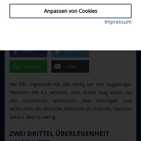
Anpassen von Cookies
Riley Barber und der ERC gingen in Augsburg mit
Impressum
AEV - ERCI 4:2
// DONNERSTAG, 23.10.2025
leeren Händen vom Eis. Foto: DEL-Photosharing
KEINE PUNKTE IM DERBY
teilen
twittern
WhatsApp
E-Mail
Der ERC Ingolstadt hat das Derby bei den Augsburger
Panthern mit 4:2 verloren. Zwei Drittel lang waren sie
den Hausherren spielerisch zwar überlegen und
verbuchten die deutliche Mehrzahl an Chancen, machten
daraus aber zu wenig.
ZWEI DRITTEL ÜBERLEGENHEIT