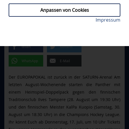
Anpassen von Cookies
Ab 17. Juli sind Tickets für unsere CHL-Heimspiele
Impressum
CHL
// FREITAG, 11.07.2025
erhältlich.
CHL-TICKETS AB 17. JULI
teilen
twittern
WhatsApp
E-Mail
Der EUROPAPOKAL ist zurück in der SATURN-Arena! Am
letzten August-Wochenende starten die Panther mit
einem Heimspiel-Doppelpack gegen den finnischen
Traditionsclub Ilves Tampere (28. August um 19:30 Uhr)
und den finnischen Meister KalPa Kuopio (Samstag, 30.
August um 18:30 Uhr) in die Champions Hockey League.
Ihr könnt Euch ab Donnerstag, 17. Juli, um 10 Uhr Tickets