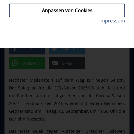
Anpassen von Cookies
Am 12. September startet der ERC zuhause in die
Impressum
PROFIS
// MONTAG, 30.06.2025
DEL-Saison. Foto: Ralf Lüger
SAISONSTART DAHEIM
teilen
twittern
WhatsApp
E-Mail
Nächster Meilenstein auf dem Weg zur neuen Saison.
Der Spielplan für die DEL-Saison 2025/26 steht fest und
die Panther starten – abgesehen von der Corona-Saison
20/21 - erstmals seit 2016 wieder mit einem Heimspiel.
Gegner sind am Freitag, 12. September, um 19:30 Uhr die
Iserlohn Roosters.
Das erste Duell gegen Aufsteiger Dresdner Eislöwen