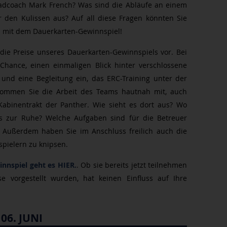
adcoach Mark French? Was sind die Abläufe an einem
r den Kulissen aus? Auf all diese Fragen könnten Sie
 mit dem Dauerkarten-Gewinnspiel!
die Preise unseres Dauerkarten-Gewinnspiels vor. Bei
hance, einen einmaligen Blick hinter verschlossene
nd eine Begleitung ein, das ERC-Training unter der
ommen Sie die Arbeit des Teams hautnah mit, auch
 Kabinentrakt der Panther. Wie sieht es dort aus? Wo
 zur Ruhe? Welche Aufgaben sind für die Betreuer
? Außerdem haben Sie im Anschluss freilich auch die
sspielern zu knipsen.
nnspiel geht es HIER.
. Ob sie bereits jetzt teilnehmen
e vorgestellt wurden, hat keinen Einfluss auf Ihre
06. JUNI