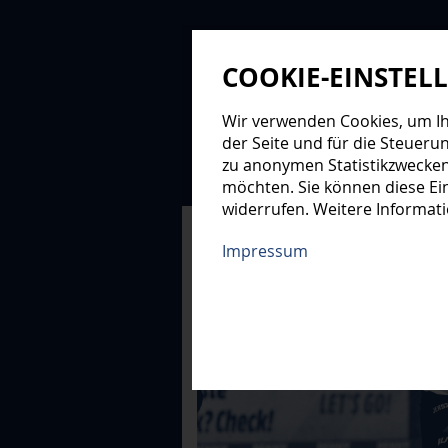
COOKIE-EINSTEL
Wir verwenden Cookies, um Ihn
der Seite und für die Steueru
zu anonymen Statistikzwecken
NEWS
PROFIS
NAC
möchten. Sie können diese Ein
widerrufen. Weitere Informat
XMAS-LOGE
Impressum