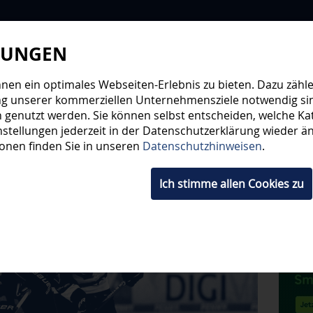
LUNGEN
WIR
STEHE
en ein optimales Webseiten-Erlebnis zu bieten. Dazu zählen
ng unserer kommerziellen Unternehmensziele notwendig sind,
 genutzt werden. Sie können selbst entscheiden, welche Kat
HWUCHS
TICKETS
SHOP
FANS
ORGA
stellungen jederzeit in der Datenschutzerklärung wieder änd
ionen finden Sie in unseren
Datenschutzhinweisen
.
Ich stimme allen Cookies zu