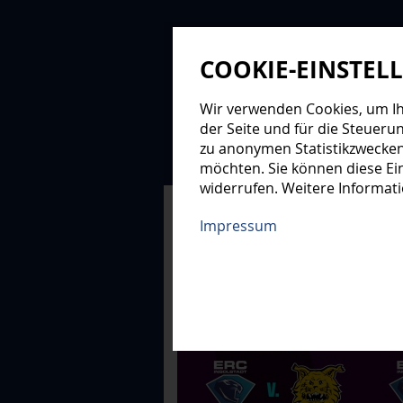
COOKIE-EINSTEL
Wir verwenden Cookies, um Ihn
der Seite und für die Steueru
zu anonymen Statistikzwecken
NEWS
PROFIS
NAC
möchten. Sie können diese Ein
widerrufen. Weitere Informat
XMAS-LOGE
Impressum