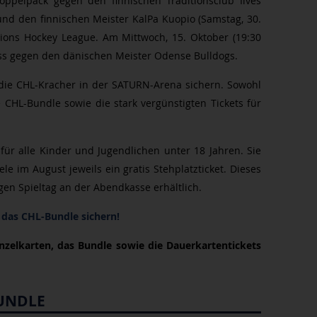
ppelpack gegen den finnischen Traditionsclub Ilves
nd den finnischen Meister KalPa Kuopio (Samstag, 30.
ons Hockey League. Am Mittwoch, 15. Oktober (19:30
uss gegen den dänischen Meister Odense Bulldogs.
 die CHL-Kracher in der SATURN-Arena sichern. Sowohl
e CHL-Bundle sowie die stark vergünstigten Tickets für
 für alle Kinder und Jugendlichen unter 18 Jahren. Sie
le im August jeweils ein gratis Stehplatzticket. Dieses
igen Spieltag an der Abendkasse erhältlich.
 das CHL-Bundle sichern!
inzelkarten, das Bundle sowie die Dauerkartentickets
BUNDLE