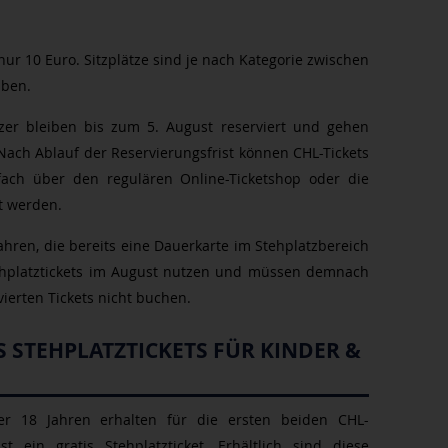
nur 10 Euro. Sitzplätze sind je nach Kategorie zwischen
aben.
tzer bleiben bis zum 5. August reserviert und gehen
Nach Ablauf der Reservierungsfrist können CHL-Tickets
fach über den regulären Online-Ticketshop oder die
ft werden.
hren, die bereits eine Dauerkarte im Stehplatzbereich
ehplatztickets im August nutzen und müssen demnach
vierten Tickets nicht buchen.
S STEHPLATZTICKETS FÜR KINDER &
er 18 Jahren erhalten für die ersten beiden CHL-
ein gratis Stehplatzticket. Erhältlich sind diese