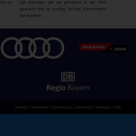
sten im
Der Kanadier, der ein Jahrzehnt in der NHL
gecoacht hat, ist künftig Teil des Trainerteams
der Panther ...
Kontakt
|
Impressum
|
Datenschutz
|
Newsletter
|
Feedback
|
AGB