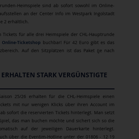
ptrunden-Heimspiele sind ab sofort sowohl im Online-
ufsstellen an der Center Info im Westpark Ingolstadt
e 2 erhältlich.
 Tickets für alle drei Heimspiele der CHL-Hauptrunde
 Online-Ticketshop
buchbar! Für 42 Euro gibt es das
bereich. Auf den Sitzplätzen ist das Paket (je nach
 ERHALTEN STARK VERGÜNSTIGTE
Saison 25/26 erhalten für die CHL-Heimspiele einen
Tickets mit nur wenigen Klicks über ihren Account im
b sofort die reservierten Tickets hinterlegt. Man setzt
Spiel, das man buchen möchte und sichert sich so die
matisch auf der jeweiligen Dauerkarte hinterlegt.
auch über die Eventim-Hotline unter der 01806 - 12 19