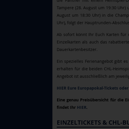
die Panther mit einem Heimspiel-Do
Tampere (28. August um 19:30 Uhr) u
August um 18:30 Uhr) in die Champi
Uhr), folgt der Hauptrunden-Abschl
Ab sofort könnt Ihr Euch Karten für
Einzelkarten als auch das rabattiert
Dauerkartenbesitzer.
Ein spezielles Ferienangebot gibt es
erhalten für die beiden CHL-Heimspie
Angebot ist ausschließlich am jeweil
HIER Eure Europapokal-Tickets oder
Eine genau Preisübersicht für die E
findet Ihr
HIER
.
EINZELTICKETS & CHL-