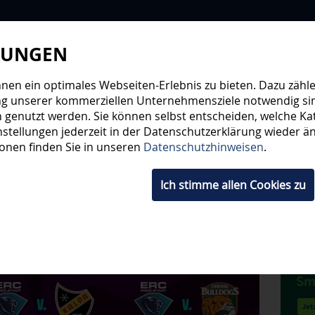
LUNGEN
WIR
STEHE
en ein optimales Webseiten-Erlebnis zu bieten. Dazu zählen
ng unserer kommerziellen Unternehmensziele notwendig sind,
 genutzt werden. Sie können selbst entscheiden, welche Kat
HWUCHS
TICKETS
SHOP
FANS
ORGA
stellungen jederzeit in der Datenschutzerklärung wieder änd
ionen finden Sie in unseren
Datenschutzhinweisen
.
Ich stimme allen Cookies zu